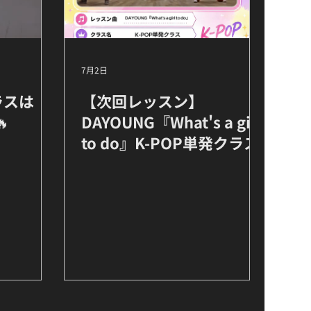
7月2日
ラスは
【次回レッスン】

DAYOUNG『What's a girl
to do』K-POP単発クラス