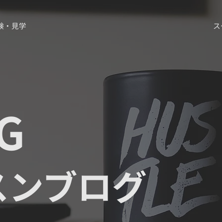
験・見学
ス
G
スンブログ