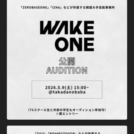
＼ "WAKEONE × TS" 公開オーディション ／エントリー受付中