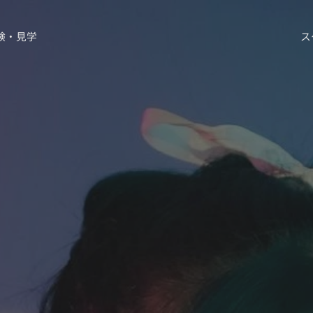
験・見学
ス