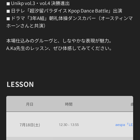
◼ Unikp vol.3・vol.4 決勝進出
◼ 日テレ「超汐留パラダイス Kpop Dance Battle」出演
◼ ドラマ「3年A組」朝礼体操ダンスカバー（オースティンマ
ホーンさんと共演）
本場仕込みのグルーヴと、しなやかな表現が魅力。
A.Ka先生のレッスン、ぜひ体感してみてください。
​LESSON
月日
時間
曲名
7月18日(土)
12:30 - 13:55
aespa『LEM