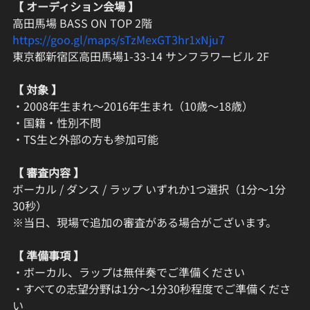
【 オーディション会場 】
高田馬場 BASS ON TOP 2階
https://goo.gl/maps/sTzMexGT3hr1xNju7
東京都新宿区高田馬場1-33-14 サンフラワービル 2F
【 対象 】
・2008年生まれ〜2016年生まれ（10歳〜18歳）
・国籍・性別不問
・TS生と外部の方も参加可能
【 審査内容 】
ボーカル / ダンス / ラップ いずれか1つ選択（1分〜1分
30秒）
※当日、現場で追加の審査がある場合がございます。
【 準備事項 】
・ボーカル、ラップは無伴奏でご準備ください
・すべての志望分野は1分〜1分30秒程度でご準備くださ
い