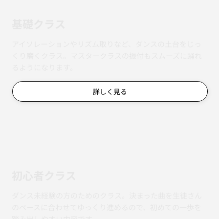
基礎クラス
アイソレーションやリズム取りなど、ダンスの土台をじっ
くり磨くクラス。マスタークラスの振付もスムーズに踊れ
るようになります。
詳しく見る
初心者クラス
ダンス未経験の方のためのクラス。決まった曲を生徒さん
のペースに合わせてゆっくり進めるので、初めての一歩を
踏み出しやすい内容です。