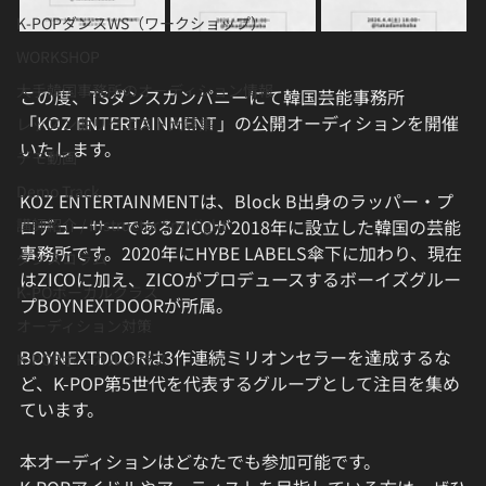
K-POPダンスWS（ワークショップ）
WORKSHOP
大手韓国事務所のオーディション情報
この度、TSダンスカンパニーにて韓国芸能事務所
「KOZ ENTERTAINMENT」の公開オーディションを開催
レッスン曲リクエスト大募集
いたします。
デモ動画
Demo Track
KOZ ENTERTAINMENTは、Block B出身のラッパー・プ
講師紹介 / Instructor Spotlight
ロデューサーであるZICOが2018年に設立した韓国の芸能
事務所です。2020年にHYBE LABELS傘下に加わり、現在
ダンスコラム
はZICOに加え、ZICOがプロデュースするボーイズグルー
K-POボーカルクラス
プBOYNEXTDOORが所属。
オーディション対策
BOYNEXTDOORは3作連続ミリオンセラーを達成するな
K-POPボーカルクラス
ど、K-POP第5世代を代表するグループとして注目を集め
ています。
本オーディションはどなたでも参加可能です。