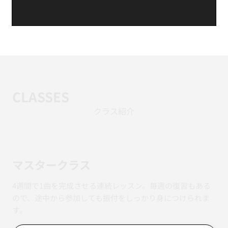
CLASSES
クラス紹介
マスタークラス
4週間で1曲を完成させる連続レッスン。毎週の復習もある
ので、途中から参加しても振付をしっかり身につけられま
す。