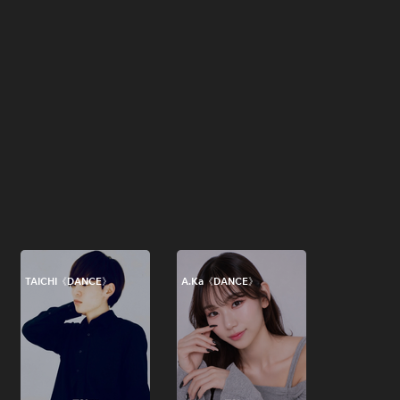
TAICHI《DANCE》
A.Ka《DANCE》