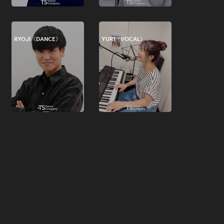
RYOJI《DANCE》
YURI《VOCAL》