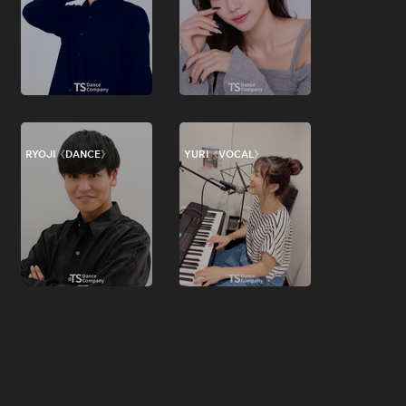
RYOJI《DANCE》
YURI《VOCAL》