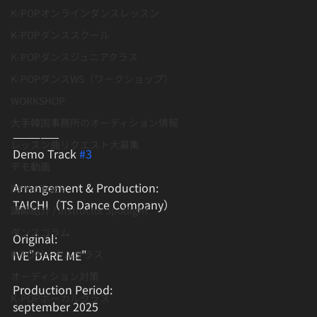
K-POPオンラインダンスレッスン
K-POPダンススクール
K-POPダンスジュニアクラス
K-POPダンスWS（ワークショップ）
WORKSHOP
大手韓国事務所のオーディション情報
—————
レッスン曲リクエスト大募集
Demo Track 
#3
デモ動画
Arrangement & Production: 
Demo Track
TAICHI（TS Dance Company）
講師紹介 / Instructor Spotlight
ダンスコラム
Original: 
IVE"DARE ME"
K-POボーカルクラス
オーディション対策
Production Period: 
K-POPボーカルクラス
september 2025