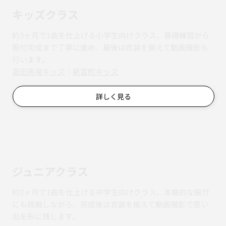
キッズクラス
約3ヶ月で1曲を仕上げる小学生向けクラス。基礎練習から
振付完成まで丁寧に進め、最後は衣装を揃えて動画撮影も
行います。
​​高田馬場キッズ
｜
新富町キッズ
詳しく見る
ジュニアクラス
約3ヶ月で1曲を仕上げる中学生向けクラス。本格的な振付
にも挑戦しながら、完成後は衣装を揃えて動画撮影で思い
出を形に残します。