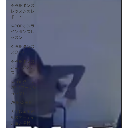
K-POPダンス
レッスンのレ
ポート
K-POPオンラ
インダンスレ
ッスン
K-POPダンス
スクール
K-POPダンス
ジュニアクラ
ス
K-POPダンス
WS（ワークシ
ョップ）
WORKSHOP
大手韓国事務
所のオーディ
ション情報