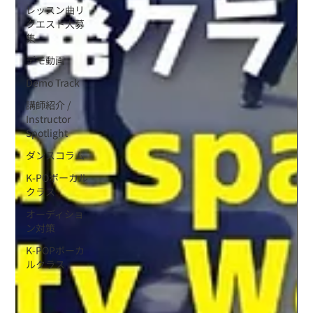
レッスン曲リ
クエスト大募
集
デモ動画
Demo Track
講師紹介 /
Instructor
Spotlight
ダンスコラム
K-POボーカル
クラス
オーディショ
ン対策
K-POPボーカ
ルクラス