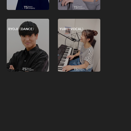
RYOJI《DANCE》
YURI《VOCAL》