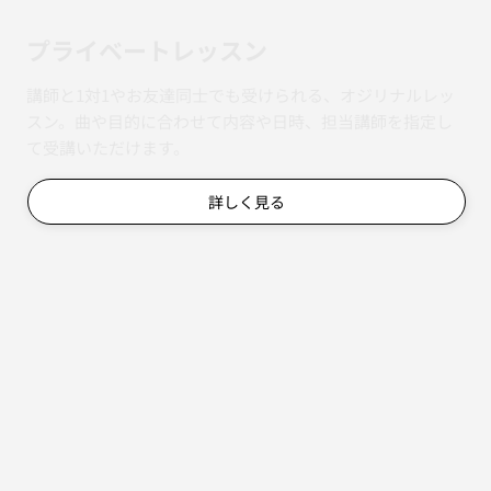
​プライベートレッスン
講師と1対1やお友達同士でも受けられる、オジリナルレッ
スン。曲や目的に合わせて内容や日時、担当講師を指定し
て受講いただけます。
詳しく見る