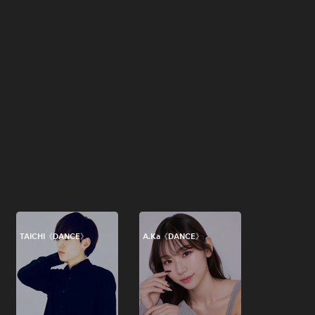
TAICHI《DANCE》
A.Ka《DANCE》