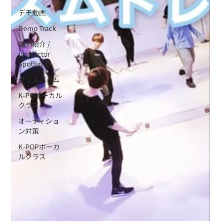
デモ動画
Demo Track
講師紹介 /
Instructor
Spotlight
ダンスコラム
K-POボーカル
クラス
オーディショ
ン対策
K-POPボーカ
ルクラス