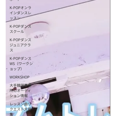
K-POPオンラ
インダンスレ
ッスン
K-POPダンス
スクール
K-POPダンス
ジュニアクラ
ス
K-POPダンス
WS（ワークシ
ョップ）
WORKSHOP
大手韓国事務
所のオーディ
ション情報
レッスン曲リ
クエスト大募
集