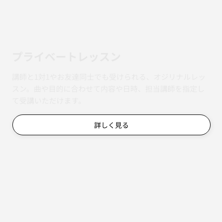
​プライベートレッスン
講師と1対1やお友達同士でも受けられる、オジリナルレッ
スン。曲や目的に合わせて内容や日時、担当講師を指定し
て受講いただけます。
詳しく見る