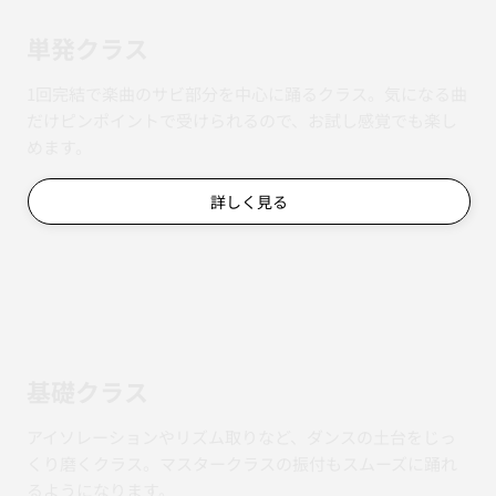
単発クラス
1回完結で楽曲のサビ部分を中心に踊るクラス。気になる曲
だけピンポイントで受けられるので、お試し感覚でも楽し
めます。
詳しく見る
基礎クラス
アイソレーションやリズム取りなど、ダンスの土台をじっ
くり磨くクラス。マスタークラスの振付もスムーズに踊れ
るようになります。