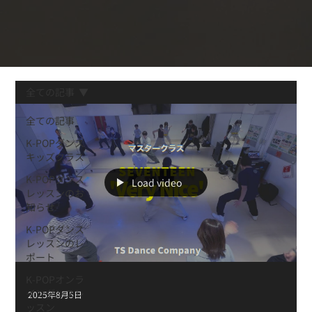
全ての記事
全ての記事
K-POPダンス
キッズクラス
K-POPダンス
Load video
レッスンのお
知らせ
K-POPダンス
レッスンのレ
ポート
K-POPオンラ
インダンスレ
2025年8月5日
ッスン