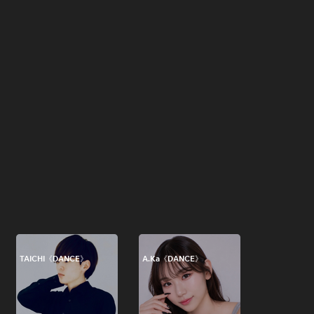
TAICHI《DANCE》
A.Ka《DANCE》