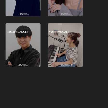
RYOJI《DANCE》
YURI《VOCAL》