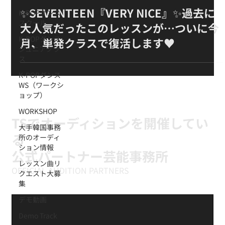
✨SEVENTEEN『VERY NICE』✨過去に
K-POPダンス
スクール
大人気だったこのレッスンが…ついに今
K-POPダンス
月、単発クラスで復活します♥️
ジュニアクラ
ス
K-POPダンス
WS（ワークシ
ョップ）
WORKSHOP
TSでオーディションを開催してい
大手韓国事務
る
所のオーディ
ション情報
公式パートナー芸能事務所
レッスン曲リ
OFFICIAL AUDITION PARTNERS
クエスト大募
集
デモ動画
Demo Track