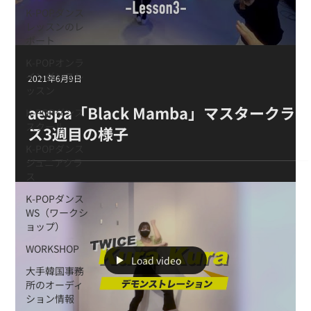
K-POPダンス
レッスンのレ
ポート
K-POPオンラ
インダンスレ
2021年6月9日
ッスン
aespa「Black Mamba」 マスタークラ
K-POPダンス
スクール
ス 3週目の様子
K-POPダンス
ジュニアクラ
ス
K-POPダンス
WS（ワークシ
ョップ）
WORKSHOP
Load video
大手韓国事務
所のオーディ
ション情報