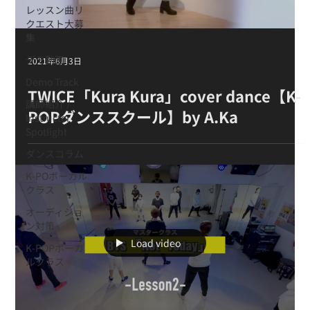
レッスン曲リ
クエスト大募
集
デモ動画
2021年6月3日
Demo Track
TWICE「Kura Kura」cover dance【K-
講師紹介 /
POPダンススクール】by A.Ka
Instructor
Spotlight
ダンスコラム
K-POボーカル
クラス
オーディショ
ン対策
Load video
K-POPボーカ
ルクラス