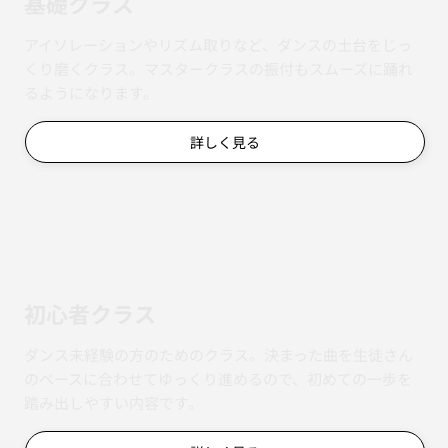
基礎クラス
アイソレーションやリズム取りなど、ダンスの土台をじっ
くり磨くクラス。マスタークラスの振付もスムーズに踊れ
るようになります。
詳しく見る
初心者クラス
ダンス未経験の方のためのクラス。決まった曲を生徒さん
のペースに合わせてゆっくり進めるので、初めての一歩を
踏み出しやすい内容です。