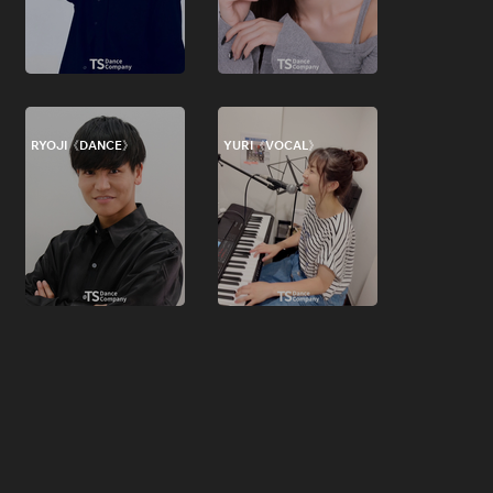
RYOJI《DANCE》
YURI《VOCAL》