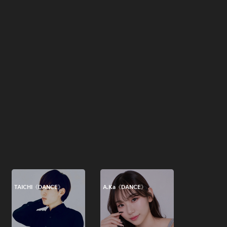
TAICHI《DANCE》
A.Ka《DANCE》