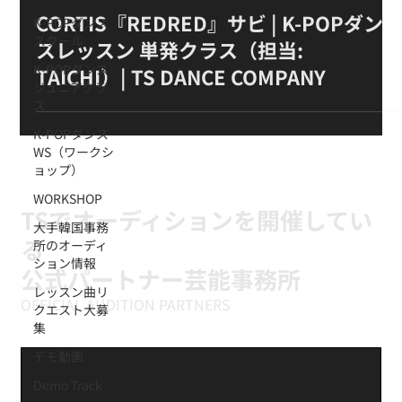
CORTIS『REDRED』サビ | K-POPダン
K-POPダンス
スクール
スレッスン 単発クラス（担当:
K-POPダンス
TAICHI）| TS DANCE COMPANY
ジュニアクラ
ス
K-POPダンス
WS（ワークシ
ョップ）
WORKSHOP
TSでオーディションを開催してい
大手韓国事務
る
所のオーディ
ション情報
公式パートナー芸能事務所
レッスン曲リ
OFFICIAL AUDITION PARTNERS
クエスト大募
集
デモ動画
Demo Track