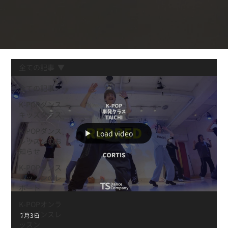
全ての記事
全ての記事
K-POPダンス
キッズクラス
K-POPダンス
Load video
レッスンのお
知らせ
K-POPダンス
レッスンのレ
ポート
K-POPオンラ
インダンスレ
7月3日
ッスン