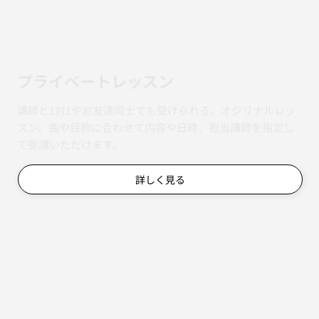
​プライベートレッスン
講師と1対1やお友達同士でも受けられる、オジリナルレッ
スン。曲や目的に合わせて内容や日時、担当講師を指定し
て受講いただけます。
詳しく見る