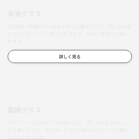
単発クラス
1回完結で楽曲のサビ部分を中心に踊るクラス。気になる曲
だけピンポイントで受けられるので、お試し感覚でも楽し
めます。
詳しく見る
基礎クラス
アイソレーションやリズム取りなど、ダンスの土台をじっ
くり磨くクラス。マスタークラスの振付もスムーズに踊れ
るようになります。