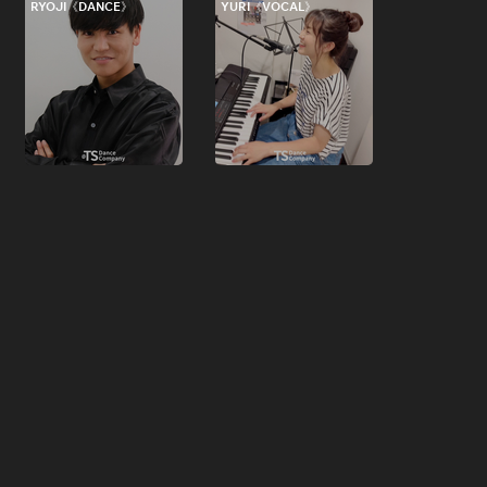
RYOJI《DANCE》
YURI《VOCAL》