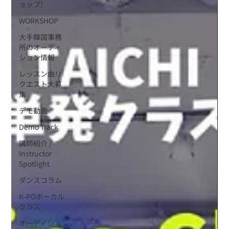
ョップ）
WORKSHOP
大手韓国事務
所のオーディ
ション情報
レッスン曲リ
クエスト大募
集
デモ動画
Demo Track
講師紹介 /
Instructor
Spotlight
ダンスコラム
K-POボーカル
クラス
オーディショ