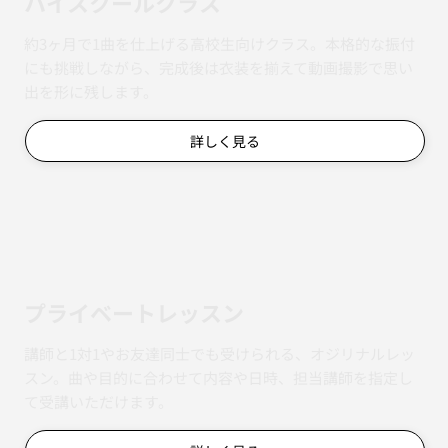
ハイスクールクラス
約3ヶ月で1曲を仕上げる高校生向けクラス。本格的な振付
にも挑戦しながら、完成後は衣装を揃えて動画撮影で思い
出を形に残します。
詳しく見る
​プライベートレッスン
講師と1対1やお友達同士でも受けられる、オジリナルレッ
スン。曲や目的に合わせて内容や日時、担当講師を指定し
て受講いただけます。