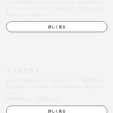
初心者クラス
ダンス未経験の方のためのクラス。決まった曲を生徒さん
のペースに合わせてゆっくり進めるので、初めての一歩を
踏み出しやすい内容です。
詳しく見る
キッズクラス
約3ヶ月で1曲を仕上げる小学生向けクラス。基礎練習から
振付完成まで丁寧に進め、最後は衣装を揃えて動画撮影も
行います。
​​高田馬場キッズ
｜
新富町キッズ