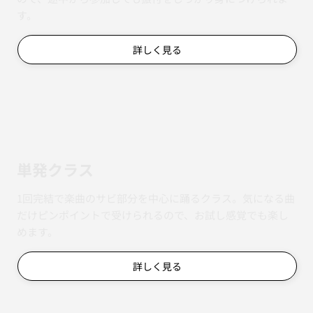
4週間で1曲を完成させる連続レッスン。毎週の復習もある
ので、途中から参加しても振付をしっかり身につけられま
す。
詳しく見る
単発クラス
1回完結で楽曲のサビ部分を中心に踊るクラス。気になる曲
だけピンポイントで受けられるので、お試し感覚でも楽し
めます。
詳しく見る