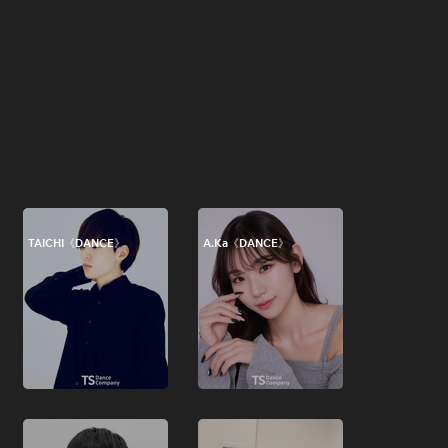
TAICHI《DANCE》
A.Ka《DANCE》