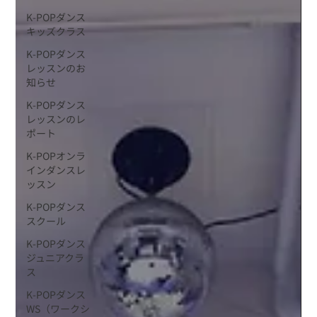
K-POPダンス
キッズクラス
K-POPダンス
レッスンのお
知らせ
K-POPダンス
レッスンのレ
ポート
K-POPオンラ
インダンスレ
ッスン
K-POPダンス
スクール
K-POPダンス
ジュニアクラ
ス
K-POPダンス
WS（ワークシ