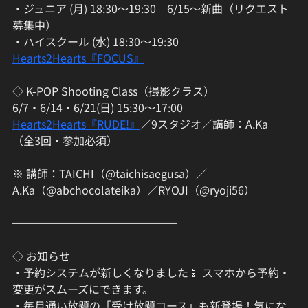
・ジュニア (月) 18:30〜19:30　6/15〜新曲（リクエスト
募集中）
・ハイスクール (水) 18:30〜19:30　
Hearts2Hearts『FOCUS』
◇ K-POP Shooting Class（撮影クラス）
6/7・6/14・6/21(日) 15:30〜17:00　
Hearts2Hearts『RUDE!』
／9スタジオ／講師：A.Ka
（全3回・参加必須）
※ 講師：TAICHI（@taichisaegusa）／
A.Ka（@abchocolateika）／RYOJI（@ryoji56）
━━━━━━━━━━━━━━━
◇ お知らせ
・予約システムが新しくなりました📱 スマホから予約・
変更がスムーズにできます。
・毎月通い放題の「受け放題コース」も新登場！気にな