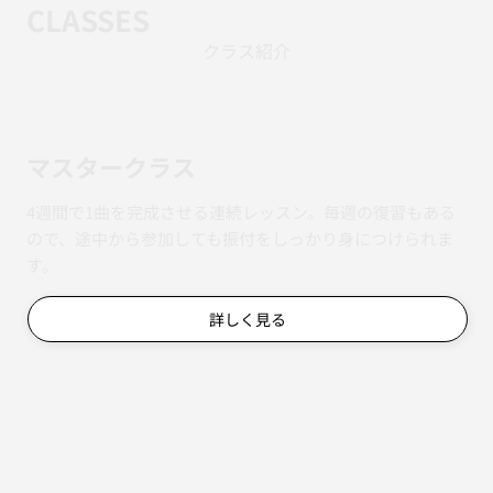
CLASSES
クラス紹介
マスタークラス
4週間で1曲を完成させる連続レッスン。毎週の復習もある
ので、途中から参加しても振付をしっかり身につけられま
す。
詳しく見る