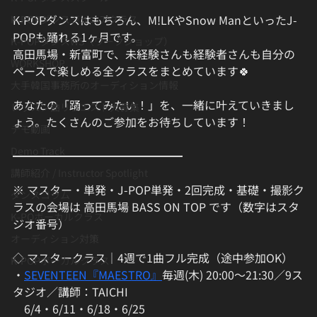
K-POPダンスはもちろん、M!LKやSnow ManといったJ-
K-POPダンスジュニアクラス
POPも踊れる1ヶ月です。
K-POPダンスWS（ワークショップ）
高田馬場・新富町で、未経験さんも経験者さんも自分の
WORKSHOP
ペースで楽しめる全クラスをまとめています🍀
大手韓国事務所のオーディション情報
あなたの「踊ってみたい！」を、一緒に叶えていきまし
レッスン曲リクエスト大募集
ょう。たくさんのご参加をお待ちしています！
デモ動画
Demo Track
━━━━━━━━━━━━━━━
講師紹介 / Instructor Spotlight
※ マスター・単発・J-POP単発・2回完成・基礎・撮影ク
ダンスコラム
ラスの会場は 高田馬場 BASS ON TOP です（数字はスタ
K-POボーカルクラス
ジオ番号）
オーディション対策
◇ マスタークラス｜4週で1曲フル完成（途中参加OK）
K-POPボーカルクラス
・
SEVENTEEN『MAESTRO』
毎週(木) 20:00〜21:30／9ス
タジオ／講師：TAICHI
　6/4・6/11・6/18・6/25