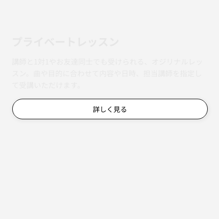
​プライベートレッスン
講師と1対1やお友達同士でも受けられる、オジリナルレッ
スン。曲や目的に合わせて内容や日時、担当講師を指定し
て受講いただけます。
詳しく見る