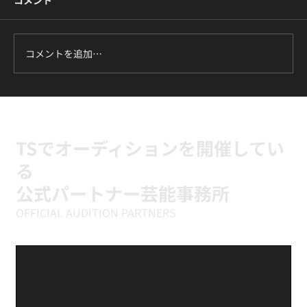
コメント
「推しのダンス、自分でも踊れたら楽しいだろ
うな」。そう思う一方で、「未経験だから浮い
てしまうかも」「振付が覚えられなかったら恥
ずかしい」と一歩を踏み出せずにいる方は多い
コメントを追加…
です。この記事は、そんなK-POPダンス未経験
の方に向けて書きました。東京・高田馬場と新
富町のTSダンスカンパニーで、どうやってゼロ
から踊れるようになっていくのか、その仕組み
と始め方をお伝えします。 結論：K-POPダンス
TSでオーディションを開催してい
は未経験か
る
公式パートナー芸能事務所
OFFICIAL AUDITION PARTNERS