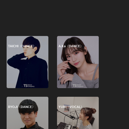
TAICHI《DANCE》
A.Ka《DANCE》
RYOJI《DANCE》
YURI《VOCAL》