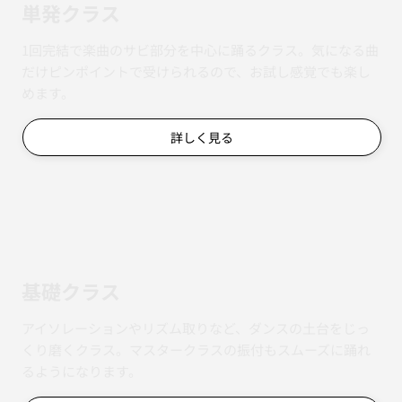
単発クラス
1回完結で楽曲のサビ部分を中心に踊るクラス。気になる曲
だけピンポイントで受けられるので、お試し感覚でも楽し
めます。
詳しく見る
基礎クラス
アイソレーションやリズム取りなど、ダンスの土台をじっ
くり磨くクラス。マスタークラスの振付もスムーズに踊れ
るようになります。