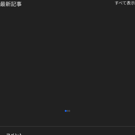
最新記事
すべて表示
未経験でも大丈夫｜東京でK-POPダンス
を始める初心者ガイド