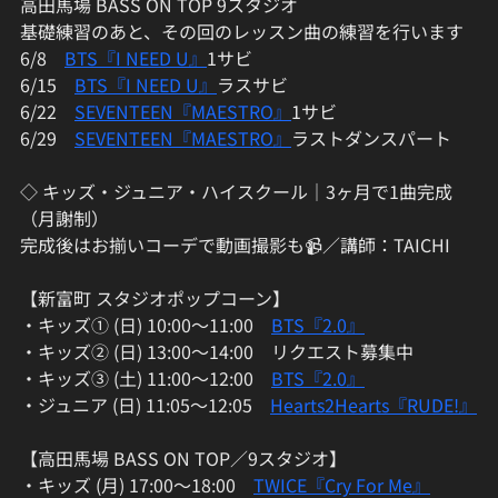
高田馬場 BASS ON TOP 9スタジオ
基礎練習のあと、その回のレッスン曲の練習を行います
6/8　
BTS『I NEED U』
1サビ
6/15　
BTS『I NEED U』
ラスサビ
6/22　
SEVENTEEN『MAESTRO』
1サビ
6/29　
SEVENTEEN『MAESTRO』
ラストダンスパート
◇ キッズ・ジュニア・ハイスクール｜3ヶ月で1曲完成
（月謝制）
完成後はお揃いコーデで動画撮影も📹／講師：TAICHI
【新富町 スタジオポップコーン】
・キッズ① (日) 10:00〜11:00　
BTS『2.0』
・キッズ② (日) 13:00〜14:00　リクエスト募集中
・キッズ③ (土) 11:00〜12:00　
BTS『2.0』
・ジュニア (日) 11:05〜12:05　
Hearts2Hearts『RUDE!』
【高田馬場 BASS ON TOP／9スタジオ】
・キッズ (月) 17:00〜18:00　
TWICE『Cry For Me』