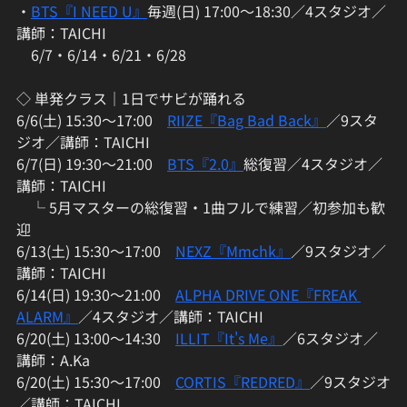
・
BTS『I NEED U』
毎週(日) 17:00〜18:30／4スタジオ／
講師：TAICHI
　6/7・6/14・6/21・6/28
◇ 単発クラス｜1日でサビが踊れる
6/6(土) 15:30〜17:00　
RIIZE『Bag Bad Back』
／9スタ
ジオ／講師：TAICHI
6/7(日) 19:30〜21:00　
BTS『2.0』
総復習／4スタジオ／
講師：TAICHI
　└ 5月マスターの総復習・1曲フルで練習／初参加も歓
迎
6/13(土) 15:30〜17:00　
NEXZ『Mmchk』
／9スタジオ／
講師：TAICHI
6/14(日) 19:30〜21:00　
ALPHA DRIVE ONE『FREAK 
ALARM』
／4スタジオ／講師：TAICHI
6/20(土) 13:00〜14:30　
ILLIT『It's Me』
／6スタジオ／
講師：A.Ka
6/20(土) 15:30〜17:00　
CORTIS『REDRED』
／9スタジオ
／講師：TAICHI