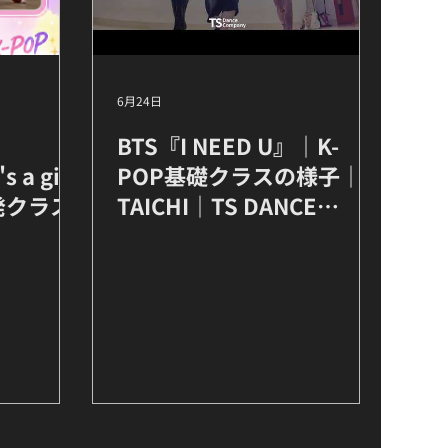
6月24日
BTS『I NEED U』｜K-
 a girl
POP基礎クラスの様子｜
単発クラス
TAICHI｜TS DANCE
COMPANY 高田馬場