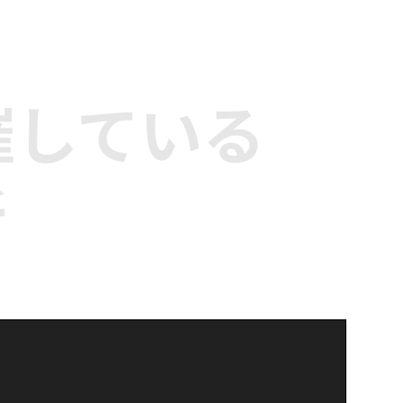
催している
所