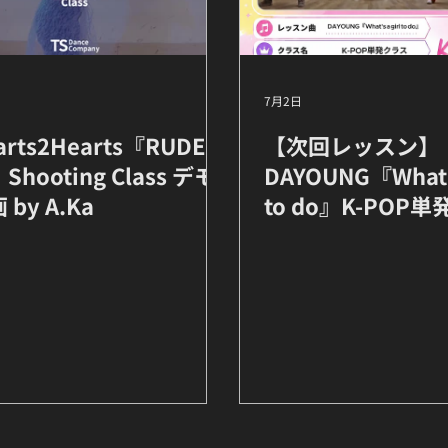
日
7月2日
arts2Hearts『RUDE!
【次回レッスン】
Shooting Class デモ
DAYOUNG『What's
 by A.Ka
to do』K-POP