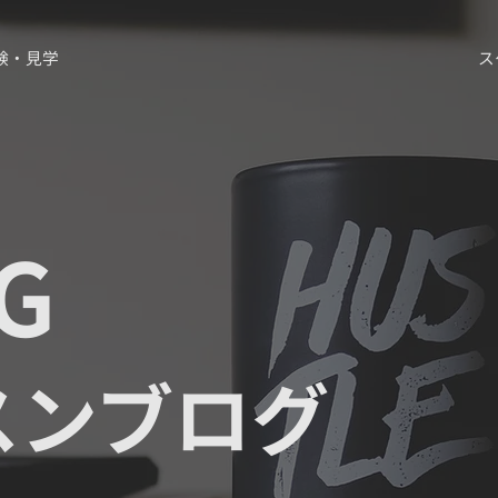
験・見学
ス
G
スンブログ