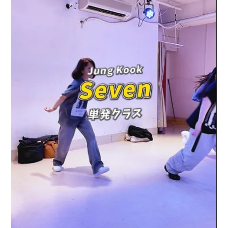
2025年12月25日
NewJeans『Supernatural』【単発ク
ラス】の様子｜担当：TAICHI【TSダン
スカンパニー】
Load video