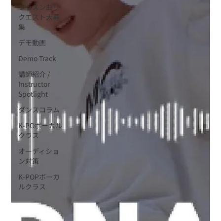
レッスン曲リ
クエスト大募
集
デモ動画
Demo Track
講師紹介 /
Instructor
Spotlight
ダンスコラム
K-POボーカル
クラス
オーディショ
ン対策
K-POPボーカ
ルクラス