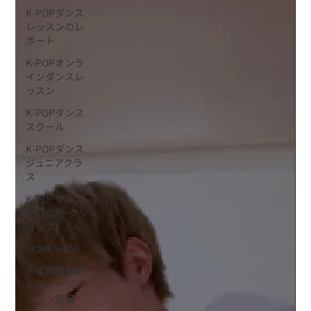
K-POPダンス
レッスンのレ
ポート
K-POPオンラ
インダンスレ
ッスン
K-POPダンス
スクール
K-POPダンス
ジュニアクラ
ス
K-POPダンス
WS（ワークシ
ョップ）
WORKSHOP
大手韓国事務
所のオーディ
ション情報