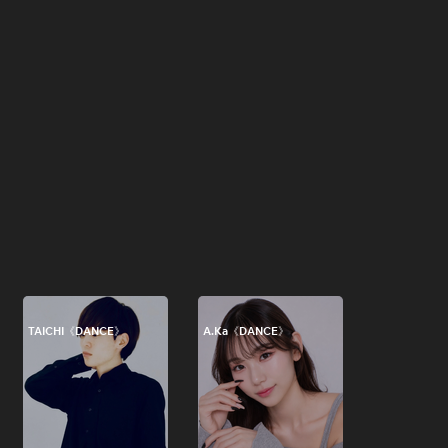
TAICHI《DANCE》
A.Ka《DANCE》