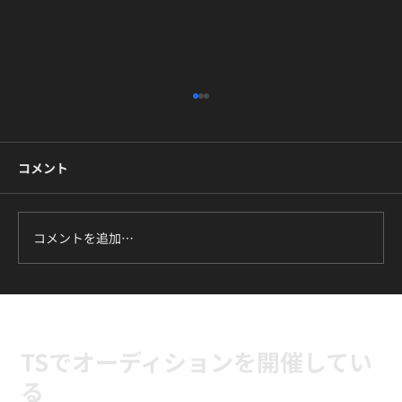
コメント
コメントを追加…
ILLIT『It's Me』に挑戦中｜新富町の小学
生向けK-POPキッズダンスクラス
TSでオーディションを開催してい
る