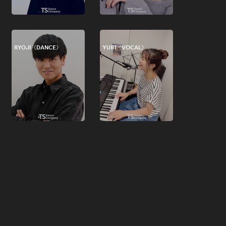
RYOJI《DANCE》
YURI《VOCAL》