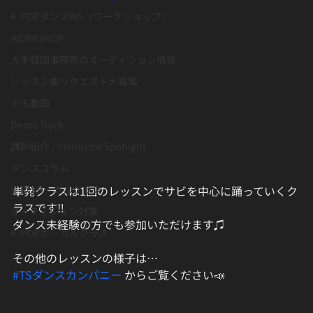
K-POPダンスWS（ワークショップ）
WORKSHOP
大手韓国事務所のオーディション情報
レッスン曲リクエスト大募集
デモ動画
Demo Track
講師紹介 / Instructor Spotlight
ダンスコラム
単発クラスは1回のレッスンでサビを中心に踊っていくク
K-POボーカルクラス
ラスです‼️
オーディション対策
ダンス未経験の方でも参加いただけます♫﻿
K-POPボーカルクラス
その他のレッスンの様子は…﻿
#TSダンスカンパニー
 からご覧ください📣﻿