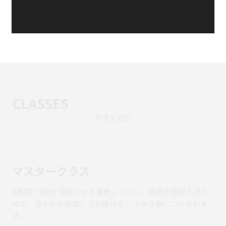
CLASSES
クラス紹介
マスタークラス
4週間で1曲を完成させる連続レッスン。毎週の復習もある
ので、途中から参加しても振付をしっかり身につけられま
す。