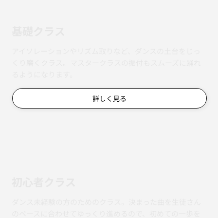
基礎クラス
アイソレーションやリズム取りなど、ダンスの土台をじっ
くり磨くクラス。マスタークラスの振付もスムーズに踊れ
るようになります。
詳しく見る
初心者クラス
ダンス未経験の方のためのクラス。決まった曲を生徒さん
のペースに合わせてゆっくり進めるので、初めての一歩を