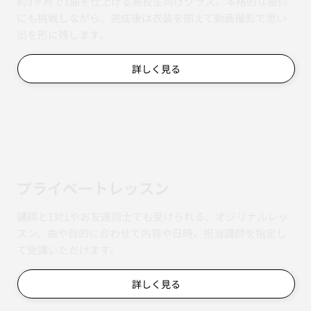
約3ヶ月で1曲を仕上げる高校生向けクラス。本格的な振付
にも挑戦しながら、完成後は衣装を揃えて動画撮影で思い
出を形に残します。
詳しく見る
​プライベートレッスン
講師と1対1やお友達同士でも受けられる、オジリナルレッ
スン。曲や目的に合わせて内容や日時、担当講師を指定し
て受講いただけます。
詳しく見る