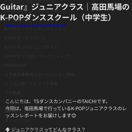
K-POPダンスキッズクラス
Guitar』ジュニアクラス｜高田馬場の
K-POPダンスレッスンのお知らせ
K-POPダンススクール（中学生）
K-POPダンスレッスンのレポート
https://youtu.be/9uX2Nr1WcZA
K-POPオンラインダンスレッスン
K-POPダンススクール
K-POPダンスジュニアクラス
K-POPダンスWS（ワークショップ）
WORKSHOP
大手韓国事務所のオーディション情報
レッスン曲リクエスト大募集
デモ動画
こんにちは、TSダンスカンパニーのTAICHIです。
Demo Track
今回は、高田馬場で行っているK-POPジュニアクラスのレ
講師紹介 / Instructor Spotlight
ッスンレポートをお届けします😊
ダンスコラム
◆ ジュニアクラスってどんなクラス？
K-POボーカルクラス