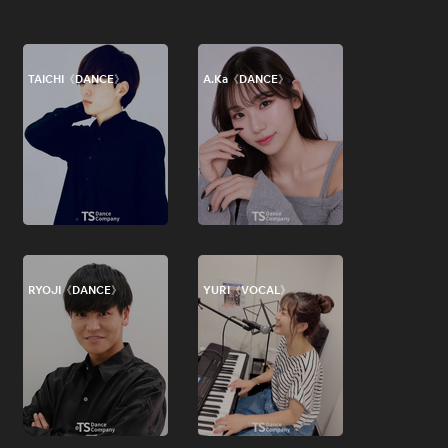
TAICHI《DANCE》
A.Ka《DANCE》
RYOJI《DANCE》
YURI《VOCAL》