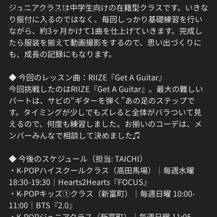
ジュニアクラスは中学生向けの在籍型クラスです。いきな
オーディション対策
り振付に入るのではなく、毎回しっかり基礎練習を行い
K-POPボーカルクラス
ながら、約3ヶ月かけて1曲を仕上げていきます。完成し
たら服装を揃えて動画撮影をするので、思い出づくりに
も、成長の記録にもなります。
◆ 今回のレッスン曲：RIIZE『Get A Guitar』
今回挑戦したのはRIIZE『Get A Guitar』。最大の難しい
パートは、サビの“ギターを弾く”あの足のステップで
す。タイミングが少しでもズレると全体がバラついて見
えるので、何度も練習しました。お揃いのコーデは、メ
ンバーみんなで相談して決めました♫
◆ 今後のスケジュール（担当: TAICHI）
・K-POPハイスクールクラス（高田馬場）｜毎週水曜 
18:30-19:30｜Hearts2Hearts『FOCUS』
・K-POPキッズ①クラス（新富町）｜毎週日曜 10:00-
11:00｜BTS『2.0』
・K-POPジュニアクラス（新富町）｜毎週日曜 11:05-