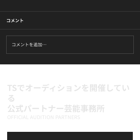
コメント
コメントを追加…
ILLIT『It's Me』に挑戦中｜新富町の小学
生向けK-POPキッズダンスクラス
TSでオーディションを開催してい
る
公式パートナー芸能事務所
OFFICIAL AUDITION PARTNERS