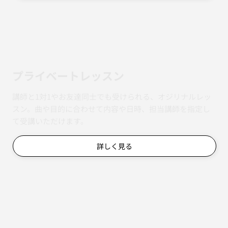
​プライベートレッスン
講師と1対1やお友達同士でも受けられる、オジリナルレッ
スン。曲や目的に合わせて内容や日時、担当講師を指定し
て受講いただけます。
詳しく見る