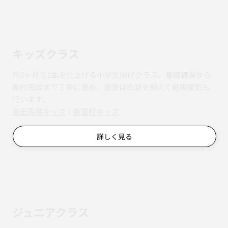
キッズクラス
約3ヶ月で1曲を仕上げる小学生向けクラス。基礎練習から
振付完成まで丁寧に進め、最後は衣装を揃えて動画撮影も
行います。
​​高田馬場キッズ
｜
新富町キッズ
詳しく見る
ジュニアクラス