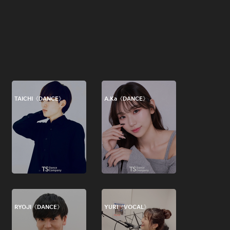
TAICHI《DANCE》
A.Ka《DANCE》
RYOJI《DANCE》
YURI《VOCAL》