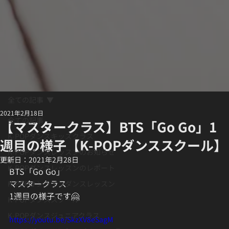
全ての記事
2021年2月18日
全ての記事
【マスタークラス 】BTS「Go Go」1
K-POPダンスキッズクラス
週目の様子 【K-POPダンススクール】
K-POPダンスレッスンのお知らせ
更新日：
2021年2月28日
K-POPダンスレッスンのレポート
BTS「Go Go」﻿
マスタークラス﻿
K-POPオンラインダンスレッスン
1週目の様子です🤗
K-POPダンススクール
K-POPダンスジュニアクラス
https://youtu.be/SkzXV8eSagM