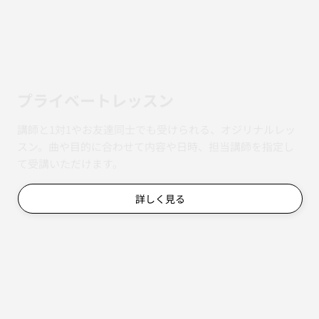
​プライベートレッスン
講師と1対1やお友達同士でも受けられる、オジリナルレッ
スン。曲や目的に合わせて内容や日時、担当講師を指定し
て受講いただけます。
詳しく見る