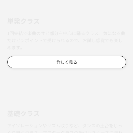
単発クラス
1回完結で楽曲のサビ部分を中心に踊るクラス。気になる曲
だけピンポイントで受けられるので、お試し感覚でも楽し
めます。
詳しく見る
基礎クラス
アイソレーションやリズム取りなど、ダンスの土台をじっ
くり磨くクラス。マスタークラスの振付もスムーズに踊れ