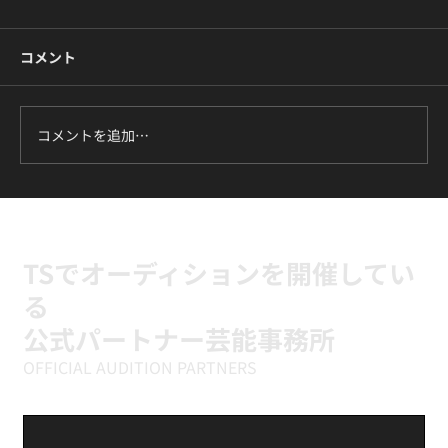
コメント
コメントを追加…
ILLIT『It's Me』に挑戦中｜新富町の小学
生向けK-POPキッズダンスクラス
TSでオーディションを開催してい
る
公式パートナー芸能事務所
OFFICIAL AUDITION PARTNERS