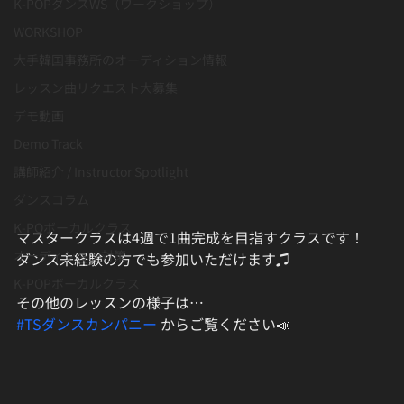
K-POPダンスWS（ワークショップ）
WORKSHOP
大手韓国事務所のオーディション情報
レッスン曲リクエスト大募集
デモ動画
Demo Track
講師紹介 / Instructor Spotlight
ダンスコラム
K-POボーカルクラス
マスタークラスは4週で1曲完成を目指すクラスです！﻿
オーディション対策
ダンス未経験の方でも参加いただけます♫﻿
K-POPボーカルクラス
その他のレッスンの様子は…﻿
#TSダンスカンパニー
 からご覧ください📣﻿