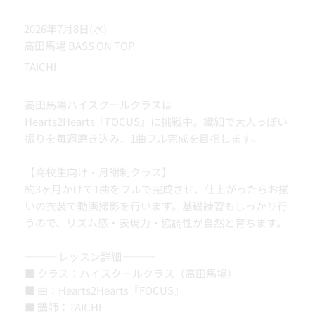
2026年7月8日(水)
高田馬場 BASS ON TOP
TAICHI
高田馬場ハイスクールクラスは
Hearts2Hearts『FOCUS』に挑戦中。繊細で大人っぽい
振りを毎週磨き込み、1曲フル完成を目指します。
【高校生向け・月謝制クラス】
約3ヶ月かけて1曲をフルで完成させ、仕上がったらお揃
いの衣装で動画撮影を行います。基礎練習もしっかり行
うので、リズム感・表現力・協調性が自然と育ちます。
━━━ レッスン詳細 ━━━
■ クラス：ハイスクールクラス（高田馬場）
■ 曲：Hearts2Hearts『FOCUS』
■ 講師：TAICHI