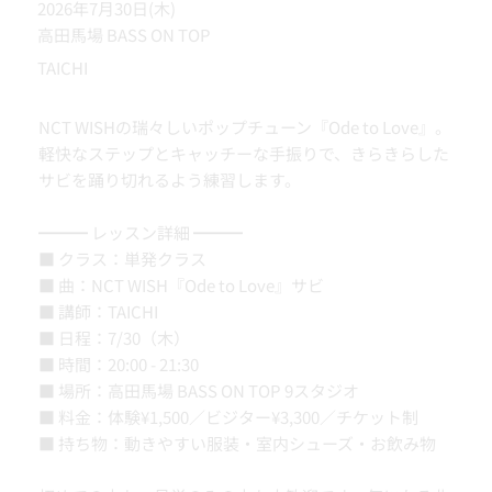
2026年7月30日(木)
高田馬場 BASS ON TOP
TAICHI
NCT WISHの瑞々しいポップチューン『Ode to Love』。
軽快なステップとキャッチーな手振りで、きらきらした
サビを踊り切れるよう練習します。
━━━ レッスン詳細 ━━━
■ クラス：単発クラス
■ 曲：NCT WISH『Ode to Love』サビ
■ 講師：TAICHI
■ 日程：7/30（木）
■ 時間：20:00 - 21:30
■ 場所：高田馬場 BASS ON TOP 9スタジオ
■ 料金：体験¥1,500／ビジター¥3,300／チケット制
■ 持ち物：動きやすい服装・室内シューズ・お飲み物