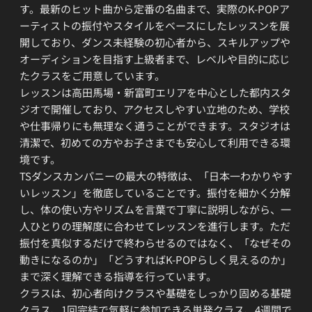
す。最新のヒット曲から定番の名曲まで、実際のK-POPア
ーティストの振付やスタイルをベースにしたレッスンを展
開しており、ダンス未経験の初心者から、スキルアップや
オーディションを目指す上級者まで、レベルや目的に応じ
たクラスをご用意しています。
レッスンは高田馬場・新富町エリアを中心とした都内スタ
ジオで開催しており、アクセスしやすい立地のため、学校
や仕事帰りにも無理なく通うことができます。スタジオは
清潔で、初めての方やお子さまでも安心して利用できる環
境です。
TSダンスカンパニーの最大の特徴は、「日本一わかりやす
いレッスン」を徹底していることです。振付を細かく分解
し、体の使い方やリズムを言葉で丁寧に説明しながら、一
人ひとりの理解度に合わせてレッスンを進行します。ただ
振付を真似するだけで終わらせるのではなく、「なぜその
動きになるのか」「どうすればK-POPらしく見えるのか」
まで深く理解できる指導を行っています。
クラスは、初心者向けクラスや基礎をしっかり固める基礎
クラス、1回完結で気軽に参加できる単発クラス、4週間で