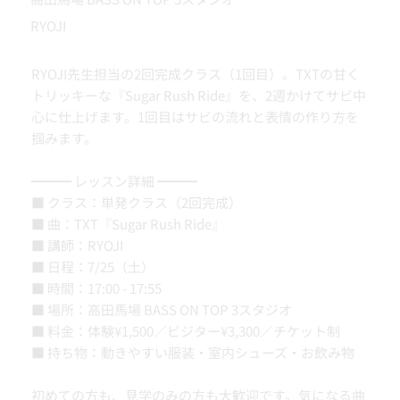
RYOJI
RYOJI先生担当の2回完成クラス（1回目）。TXTの甘く
トリッキーな『Sugar Rush Ride』を、2週かけてサビ中
心に仕上げます。1回目はサビの流れと表情の作り方を
掴みます。
━━━ レッスン詳細 ━━━
■ クラス：単発クラス（2回完成）
■ 曲：TXT『Sugar Rush Ride』
■ 講師：RYOJI
■ 日程：7/25（土）
■ 時間：17:00 - 17:55
■ 場所：高田馬場 BASS ON TOP 3スタジオ
■ 料金：体験¥1,500／ビジター¥3,300／チケット制
■ 持ち物：動きやすい服装・室内シューズ・お飲み物
初めての方も、見学のみの方も大歓迎です。気になる曲