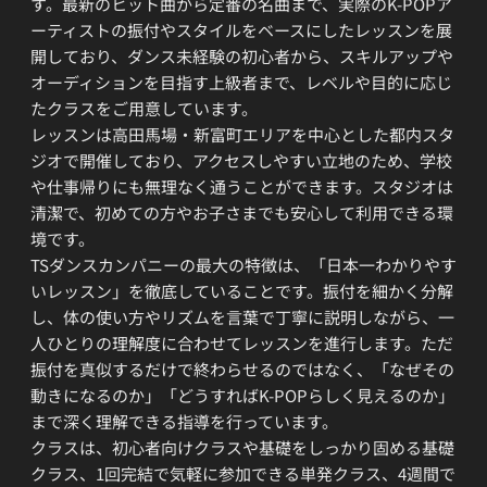
す。最新のヒット曲から定番の名曲まで、実際のK-POPア
ーティストの振付やスタイルをベースにしたレッスンを展
開しており、ダンス未経験の初心者から、スキルアップや
オーディションを目指す上級者まで、レベルや目的に応じ
たクラスをご用意しています。
レッスンは高田馬場・新富町エリアを中心とした都内スタ
ジオで開催しており、アクセスしやすい立地のため、学校
や仕事帰りにも無理なく通うことができます。スタジオは
清潔で、初めての方やお子さまでも安心して利用できる環
境です。
TSダンスカンパニーの最大の特徴は、「日本一わかりやす
いレッスン」を徹底していることです。振付を細かく分解
し、体の使い方やリズムを言葉で丁寧に説明しながら、一
人ひとりの理解度に合わせてレッスンを進行します。ただ
振付を真似するだけで終わらせるのではなく、「なぜその
動きになるのか」「どうすればK-POPらしく見えるのか」
まで深く理解できる指導を行っています。
クラスは、初心者向けクラスや基礎をしっかり固める基礎
クラス、1回完結で気軽に参加できる単発クラス、4週間で