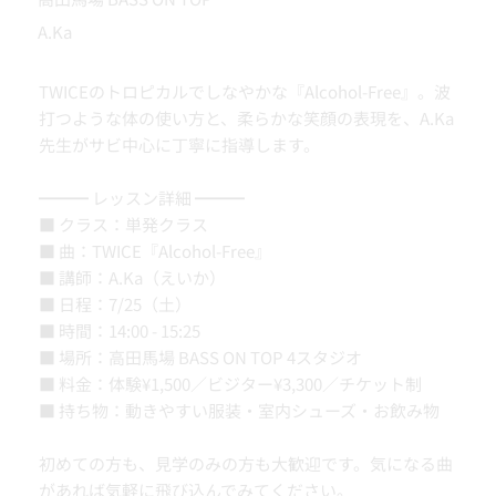
A.Ka
TWICEのトロピカルでしなやかな『Alcohol-Free』。波
打つような体の使い方と、柔らかな笑顔の表現を、A.Ka
先生がサビ中心に丁寧に指導します。
━━━ レッスン詳細 ━━━
■ クラス：単発クラス
■ 曲：TWICE『Alcohol-Free』
■ 講師：A.Ka（えいか）
■ 日程：7/25（土）
■ 時間：14:00 - 15:25
■ 場所：高田馬場 BASS ON TOP 4スタジオ
■ 料金：体験¥1,500／ビジター¥3,300／チケット制
■ 持ち物：動きやすい服装・室内シューズ・お飲み物
初めての方も、見学のみの方も大歓迎です。気になる曲
があれば気軽に飛び込んでみてください。