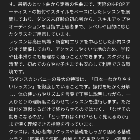
す。最新のヒット曲から定番の名曲まで、実際のK-POPア
ーティストの振付やスタイルをベースにしたレッスンを展
開しており、ダンス未経験の初心者から、スキルアップや
オーディションを目指す上級者まで、レベルや目的に応じ
たクラスをご用意しています。
レッスンは高田馬場・新富町エリアを中心とした都内スタ
ジオで開催しており、アクセスしやすい立地のため、学校
や仕事帰りにも無理なく通うことができます。スタジオは
清潔で、初めての方やお子さまでも安心して利用できる環
境です。
TSダンスカンパニーの最大の特徴は、「日本一わかりやす
いレッスン」を徹底していることです。振付を細かく分解
し、体の使い方やリズムを言葉で丁寧に説明しながら、一
人ひとりの理解度に合わせてレッスンを進行します。ただ
振付を真似するだけで終わらせるのではなく、「なぜその
動きになるのか」「どうすればK-POPらしく見えるのか」
まで深く理解できる指導を行っています。
クラスは、初心者向けクラスや基礎をしっかり固める基礎
クラス、1回完結で気軽に参加できる単発クラス、4週間で