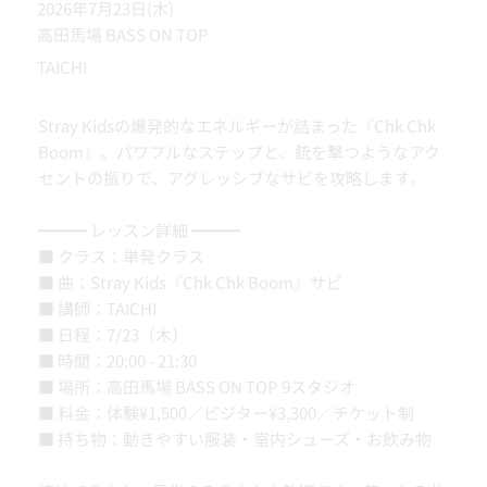
2026年7月23日(木)
高田馬場 BASS ON TOP
TAICHI
Stray Kidsの爆発的なエネルギーが詰まった『Chk Chk
Boom』。パワフルなステップと、銃を撃つようなアク
セントの振りで、アグレッシブなサビを攻略します。
━━━ レッスン詳細 ━━━
■ クラス：単発クラス
■ 曲：Stray Kids『Chk Chk Boom』サビ
■ 講師：TAICHI
■ 日程：7/23（木）
■ 時間：20:00 - 21:30
■ 場所：高田馬場 BASS ON TOP 9スタジオ
■ 料金：体験¥1,500／ビジター¥3,300／チケット制
■ 持ち物：動きやすい服装・室内シューズ・お飲み物