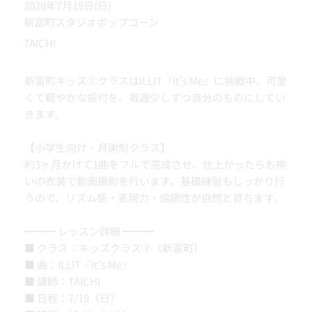
2026年7月19日(日)
新富町スタジオポップコーン
TAICHI
新富町キッズ②クラスはILLIT『It's Me』に挑戦中。可愛
くて軽やかな振付を、毎週少しずつ自分のものにしてい
きます。
【小学生向け・月謝制クラス】
約3ヶ月かけて1曲をフルで完成させ、仕上がったらお揃
いの衣装で動画撮影を行います。基礎練習もしっかり行
うので、リズム感・表現力・協調性が自然と育ちます。
━━━ レッスン詳細 ━━━
■ クラス：キッズクラス②（新富町）
■ 曲：ILLIT『It's Me』
■ 講師：TAICHI
■ 日程：7/19（日）