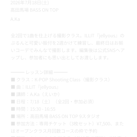
2026年7月18日(土)
高田馬場 BASS ON TOP
A.Ka
全2回で1曲を仕上げる撮影クラス。ILLIT『jellyous』の
ぷるんと可愛い振付を2週かけて練習し、最終日はお揃
いコーデでみんなで撮影します。編集後は公式SNSへア
ップし、参加者にも思い出としてお渡しします。
━━━ レッスン詳細 ━━━
■ クラス：K-POP Shooting Class（撮影クラス）
■ 曲：ILLIT『jellyous』
■ 講師：A.Ka（えいか）
■ 日程：7/18（土）（全2回・参加必須）
■ 時間：15:30 - 16:55
■ 場所：高田馬場 BASS ON TOP 9スタジオ
■ 参加方法：専用チケット（3枚セット）¥7,500、また
はオープンクラス月回数コースの枠で予約