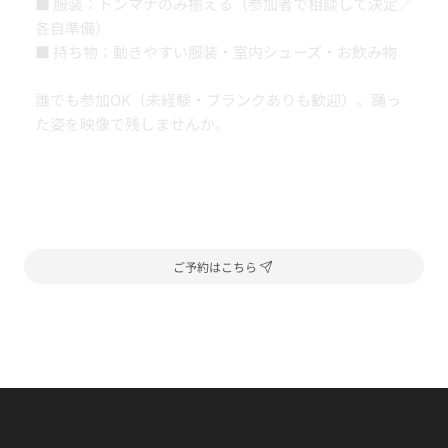
■ 服装：トンマナのみ揃える（参加者で相談して決定／
各自準備）
■ 持ち物：動きやすい服装・室内シューズ・お飲み物
誰でも参加OK（未経験・ブランクありも歓迎）。踊っ
た姿を映像で残しませんか。
ご予約はこちら