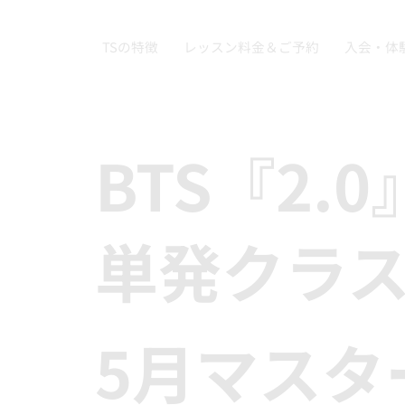
TSの特徴
レッスン料金＆ご予約
入会・体
BTS『2.
単発クラ
5月マスタ