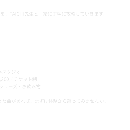
付を、TAICHI先生と一緒に丁寧に攻略していきます。
 4スタジオ
3,300／チケット制
内シューズ・お飲み物
った曲があれば、まずは体験から踊ってみませんか。