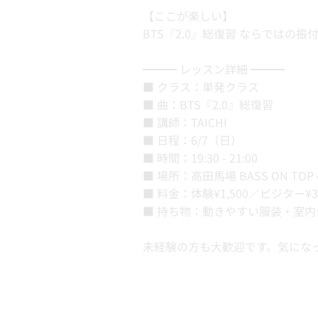
【ここが楽しい】
BTS『2.0』総復習 ならではの振
━━━ レッスン詳細 ━━━
■ クラス：単発クラス
■ 曲：BTS『2.0』総復習
■ 講師：TAICHI
■ 日程：6/7（日）
■ 時間：19:30 - 21:00
■ 場所：高田馬場 BASS ON TOP
■ 料金：体験¥1,500／ビジター¥
■ 持ち物：動きやすい服装・室
未経験の方も大歓迎です。気にな