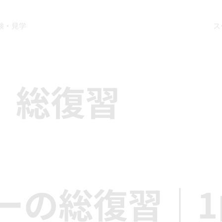
験・見学
ス
0』総復習
ス
ーの総復習｜