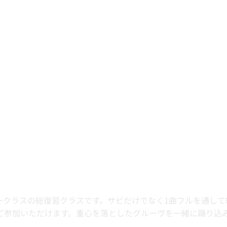
オ
スタークラスの総復習クラスです。サビだけでなく1曲フルを通し
ご参加いただけます。重心を落としたグルーヴを一緒に踊り込