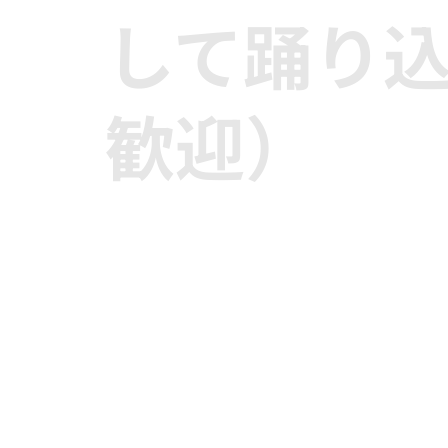
して踊り
歓迎）