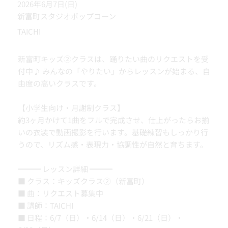
2026年6月7日(日)
新富町スタジオポップコーン
TAICHI
新富町キッズ②クラスは、踊りたい曲のリクエストを受
付中♪ みんなの「やりたい」からレッスンが始まる、自
由度の高いクラスです。
【小学生向け・月謝制クラス】
約3ヶ月かけて1曲をフルで完成させ、仕上がったらお揃
いの衣装で動画撮影を行います。基礎練習もしっかり行
うので、リズム感・表現力・協調性が自然と育ちます。
━━━ レッスン詳細 ━━━
■ クラス：キッズクラス②（新富町）
■ 曲：リクエスト募集中
■ 講師：TAICHI
■ 日程：6/7（日）・6/14（日）・6/21（日）・