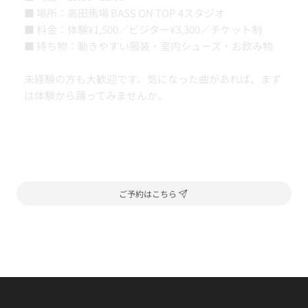
■ 場所：高田馬場 BASS ON TOP 4スタジオ
■ 料金：体験¥1,500／ビジター¥3,300／チケット制
■ 持ち物：動きやすい服装・室内シューズ・お飲み物
未経験の方も大歓迎です。気になった曲があれば、まず
は体験から踊ってみませんか。
ご予約はこちら