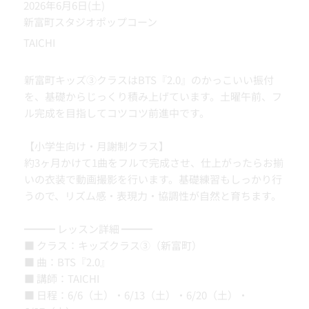
2026年6月6日(土)
新富町スタジオポップコーン
TAICHI
新富町キッズ③クラスはBTS『2.0』のかっこいい振付
を、基礎からじっくり積み上げています。土曜午前、フ
ル完成を目指してコツコツ前進中です。
【小学生向け・月謝制クラス】
約3ヶ月かけて1曲をフルで完成させ、仕上がったらお揃
いの衣装で動画撮影を行います。基礎練習もしっかり行
うので、リズム感・表現力・協調性が自然と育ちます。
━━━ レッスン詳細 ━━━
■ クラス：キッズクラス③（新富町）
■ 曲：BTS『2.0』
■ 講師：TAICHI
■ 日程：6/6（土）・6/13（土）・6/20（土）・