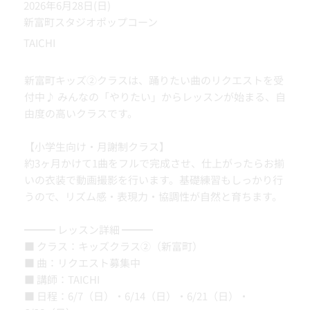
2026年6月28日(日)
新富町スタジオポップコーン
TAICHI
新富町キッズ②クラスは、踊りたい曲のリクエストを受
付中♪ みんなの「やりたい」からレッスンが始まる、自
由度の高いクラスです。
【小学生向け・月謝制クラス】
約3ヶ月かけて1曲をフルで完成させ、仕上がったらお揃
いの衣装で動画撮影を行います。基礎練習もしっかり行
うので、リズム感・表現力・協調性が自然と育ちます。
━━━ レッスン詳細 ━━━
■ クラス：キッズクラス②（新富町）
■ 曲：リクエスト募集中
■ 講師：TAICHI
■ 日程：6/7（日）・6/14（日）・6/21（日）・