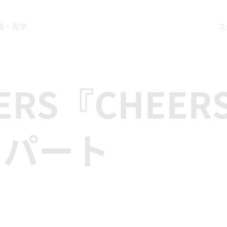
験・見学
ス
DERS『CHEE
スパート
ス