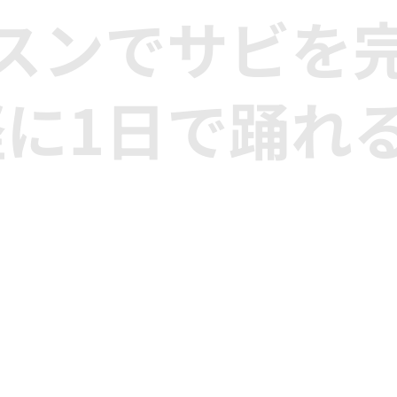
スンでサビを
に1日で踊れ