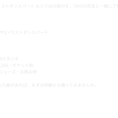
』サビ+ラストダンスパート ならではの振付を、TAICHI先生と一緒
RS』サビ+ラストダンスパート
 4スタジオ
3,300／チケット制
内シューズ・お飲み物
った曲があれば、まずは体験から踊ってみませんか。