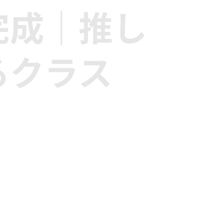
完成｜推し
るクラス