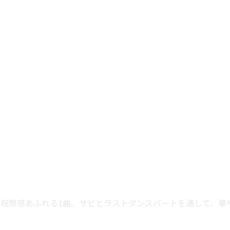
オ
ットの祝祭感あふれる1曲。サビとラストダンスパートを通して、