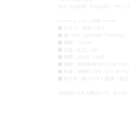
SVT LEADERS『CHEERS
━━━ レッスン詳細 ━━━
■ クラス：単発クラス
■ 曲：SVT LEADERS『CHEE
■ 講師：TAICHI
■ 日程：6/21（日）
■ 時間：19:30 - 21:00
■ 場所：高田馬場 BASS ON TOP
■ 料金：体験¥1,500／ビジター¥
■ 持ち物：動きやすい服装・室
未経験の方も大歓迎です。気にな