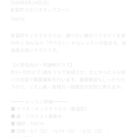
2026年6月14日(日)
新富町スタジオポップコーン
TAICHI
新富町キッズ②クラスは、踊りたい曲のリクエストを受
付中♪ みんなの「やりたい」からレッスンが始まる、自
由度の高いクラスです。
【小学生向け・月謝制クラス】
約3ヶ月かけて1曲をフルで完成させ、仕上がったらお揃
いの衣装で動画撮影を行います。基礎練習もしっかり行
うので、リズム感・表現力・協調性が自然と育ちます。
━━━ レッスン詳細 ━━━
■ クラス：キッズクラス②（新富町）
■ 曲：リクエスト募集中
■ 講師：TAICHI
■ 日程：6/7（日）・6/14（日）・6/21（日）・