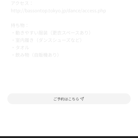
アクセス：
http://bassontop.tokyo.jp/dance/access.php
持ち物：
・動きやすい服装（更衣スペースあり）
・室内履き（ダンスシューズなど）
・タオル
・飲み物（自販機あり）
ご予約はこちら