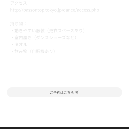
アクセス：
http://bassontop.tokyo.jp/dance/access.php
持ち物：
・動きやすい服装（更衣スペースあり）
・室内履き（ダンスシューズなど）
・タオル
・飲み物（自販機あり）
ご予約はこちら