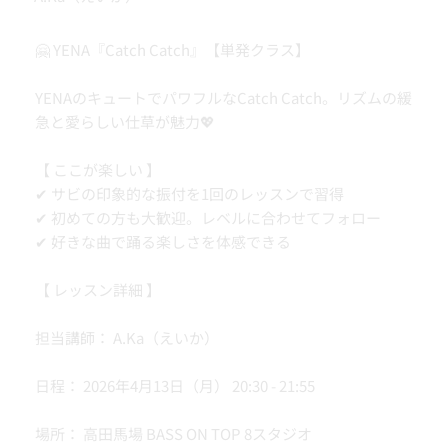
🤗 YENA『Catch Catch』【単発クラス】
YENAのキュートでパワフルなCatch Catch。リズムの緩
急と愛らしい仕草が魅力💖
【 ここが楽しい 】
✔ サビの印象的な振付を1回のレッスンで習得
✔ 初めての方も大歓迎。レベルに合わせてフォロー
✔ 好きな曲で踊る楽しさを体感できる
【 レッスン詳細 】
担当講師： A.Ka（えいか）
日程： 2026年4月13日（月） 20:30 - 21:55
場所： 高田馬場 BASS ON TOP 8スタジオ