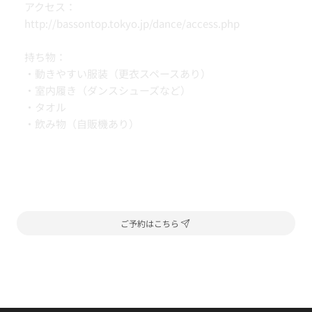
アクセス：
http://bassontop.tokyo.jp/dance/access.php
持ち物：
・動きやすい服装（更衣スペースあり）
・室内履き（ダンスシューズなど）
・タオル
・飲み物（自販機あり）
ご予約はこちら