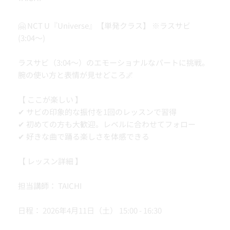
🤗 NCT U『Universe』【単発クラス】 ※ラスサビ
(3:04〜)
ラスサビ（3:04〜）のエモーショナルなパートに挑戦。
腕の使い方と表情が見せどころ🌌
【 ここが楽しい 】
✔ サビの印象的な振付を1回のレッスンで習得
✔ 初めての方も大歓迎。レベルに合わせてフォロー
✔ 好きな曲で踊る楽しさを体感できる
【 レッスン詳細 】
担当講師： TAICHI
日程： 2026年4月11日（土） 15:00 - 16:30