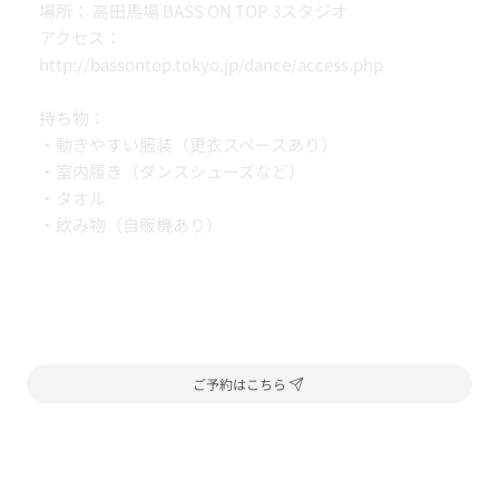
場所： 高田馬場 BASS ON TOP 3スタジオ
アクセス：
http://bassontop.tokyo.jp/dance/access.php
持ち物：
・動きやすい服装（更衣スペースあり）
・室内履き（ダンスシューズなど）
・タオル
・飲み物（自販機あり）
ご予約はこちら