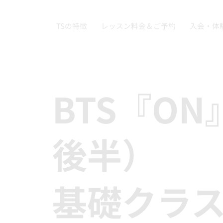
TSの特徴
レッスン料金＆ご予約
入会・体
BTS『O
後半）
基礎クラ