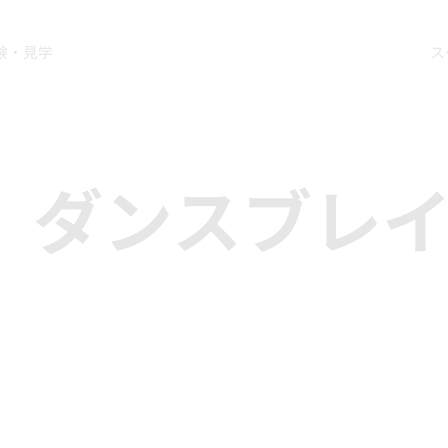
験・見学
ス
N』ダンスブレ
ス