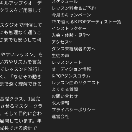
スケジュール
キルアップやオーデ
レッスン料金＆ご予約
クラスをご用意して
今月のキャンペーン
TSで習えるK-POPアーティスト一覧
スタジオで開催して
インストラクター
にも無理なく通うこ
入会・体験・見学
さまでも安心して利
アクセス
ダンス未経験者の方へ
りやすいレッスン」を
生徒の声
い方やリズムを言葉
レッスンノート
てレッスンを進行し
オーディション情報
K-POPダンスコラム
く、「なぜその動き
レッスン曲のリクエスト
」まで深く理解できる
よくある質問
お問い合わせ
基礎クラス、1回完
求人情報
成させるマスタークラ
プライバシーポリシー
、そして目的に合わ
運営会社
展開しています。年
成長できる設計で