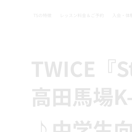
TSの特徴
レッスン料金＆ご予約
入会・体
TWICE『S
高田馬場K
♪中学生向