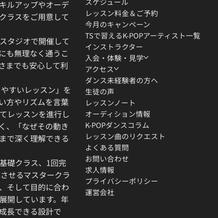
スケジュール
キルアップやオーデ
レッスン料金＆ご予約
クラスをご用意して
今月のキャンペーン
TSで習えるK-POPアーティスト一覧
スタジオで開催して
インストラクター
にも無理なく通うこ
入会・体験・見学
さまでも安心して利
アクセス
ダンス未経験者の方へ
りやすいレッスン」を
生徒の声
い方やリズムを言葉
レッスンノート
てレッスンを進行し
オーディション情報
K-POPダンスコラム
く、「なぜその動き
レッスン曲のリクエスト
」まで深く理解できる
よくある質問
お問い合わせ
基礎クラス、1回完
求人情報
成させるマスタークラ
プライバシーポリシー
、そして目的に合わ
運営会社
展開しています。年
成長できる設計で