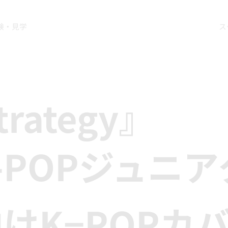
験・見学
ス
trategy』
-POPジュニ
けK−POPカ