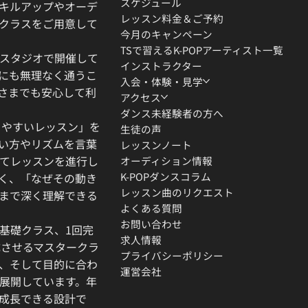
スケジュール
キルアップやオーデ
レッスン料金＆ご予約
クラスをご用意して
今月のキャンペーン
TSで習えるK-POPアーティスト一覧
スタジオで開催して
インストラクター
にも無理なく通うこ
入会・体験・見学
さまでも安心して利
アクセス
ダンス未経験者の方へ
りやすいレッスン」を
生徒の声
い方やリズムを言葉
レッスンノート
てレッスンを進行し
オーディション情報
K-POPダンスコラム
く、「なぜその動き
レッスン曲のリクエスト
」まで深く理解できる
よくある質問
お問い合わせ
基礎クラス、1回完
求人情報
成させるマスタークラ
プライバシーポリシー
、そして目的に合わ
運営会社
展開しています。年
成長できる設計で