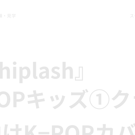
験・見学
ス
hiplash』
POPキッズ①
けK−POPカ