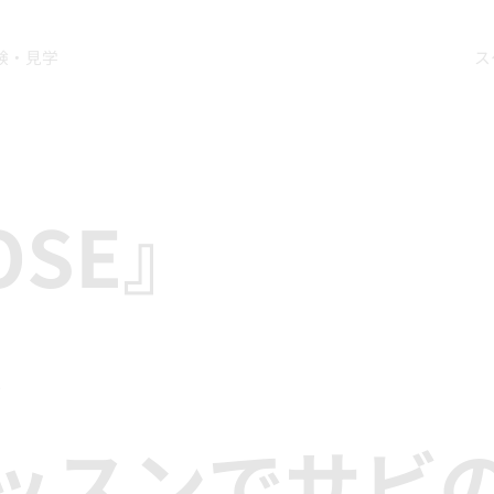
験・見学
ス
OSE』
ス
ッスンでサビ