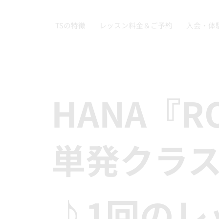
TSの特徴
レッスン料金＆ご予約
入会・体
HANA『R
単発クラ
♪1回のレ