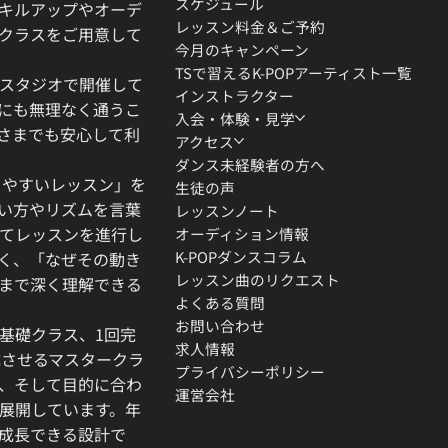
スケジュール
キルアップやオーデ
レッスン料金＆ご予約
クラスをご用意して
今月のキャンペーン
TSで習えるK-POPアーティスト一覧
スタジオで開催して
インストラクター
にも無理なく通うこ
入会・体験・見学
さまでも安心して利
アクセス
ダンス未経験者の方へ
りやすいレッスン」を
生徒の声
い方やリズムを言葉
レッスンノート
てレッスンを進行し
オーディション情報
K-POPダンスコラム
く、「なぜその動き
レッスン曲のリクエスト
」まで深く理解できる
よくある質問
お問い合わせ
基礎クラス、1回完
求人情報
成させるマスタークラ
プライバシーポリシー
、そして目的に合わ
運営会社
展開しています。年
成長できる設計で