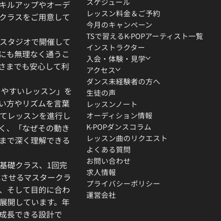
スケジュール
キルアップやオーデ
レッスン料金＆ご予約
クラスをご用意して
今月のキャンペーン
TSで習えるK-POPアーティスト一覧
スタジオで開催して
インストラクター
にも無理なく通うこ
入会・体験・見学
さまでも安心して利
アクセス
ダンス未経験者の方へ
りやすいレッスン」を
生徒の声
い方やリズムを言葉
レッスンノート
てレッスンを進行し
オーディション情報
K-POPダンスコラム
く、「なぜその動き
レッスン曲のリクエスト
」まで深く理解できる
よくある質問
お問い合わせ
基礎クラス、1回完
求人情報
成させるマスタークラ
プライバシーポリシー
、そして目的に合わ
運営会社
展開しています。年
成長できる設計で