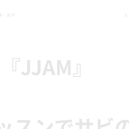
験・見学
ス
ds『JJAM』
ス
ッスンでサビ