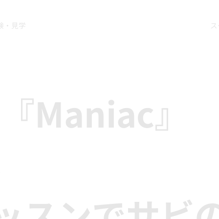
験・見学
ス
ds『Maniac』
ス
ッスンでサビ