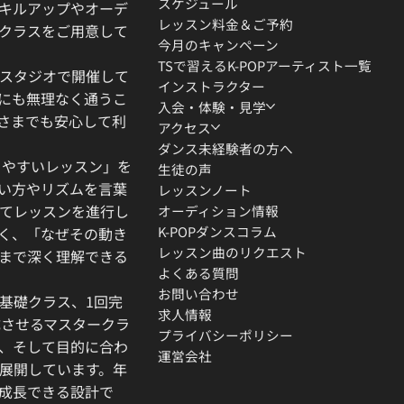
スケジュール
キルアップやオーデ
レッスン料金＆ご予約
クラスをご用意して
今月のキャンペーン
TSで習えるK-POPアーティスト一覧
スタジオで開催して
インストラクター
にも無理なく通うこ
入会・体験・見学
さまでも安心して利
アクセス
ダンス未経験者の方へ
りやすいレッスン」を
生徒の声
い方やリズムを言葉
レッスンノート
てレッスンを進行し
オーディション情報
K-POPダンスコラム
く、「なぜその動き
レッスン曲のリクエスト
」まで深く理解できる
よくある質問
お問い合わせ
基礎クラス、1回完
求人情報
成させるマスタークラ
プライバシーポリシー
、そして目的に合わ
運営会社
展開しています。年
成長できる設計で