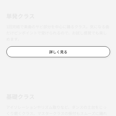
単発クラス
1回完結で楽曲のサビ部分を中心に踊るクラス。気になる曲
だけピンポイントで受けられるので、お試し感覚でも楽し
めます。
詳しく見る
基礎クラス
アイソレーションやリズム取りなど、ダンスの土台をじっ
くり磨くクラス。マスタークラスの振付もスムーズに踊れ