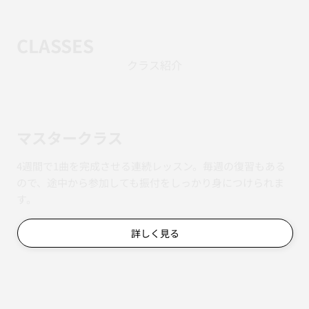
CLASSES
クラス紹介
マスタークラス
4週間で1曲を完成させる連続レッスン。毎週の復習もある
ので、途中から参加しても振付をしっかり身につけられま
す。
詳しく見る