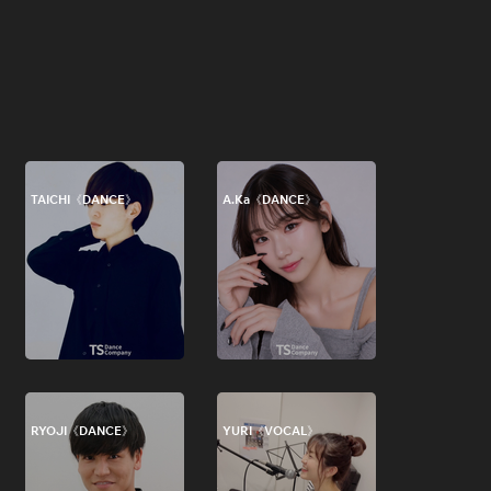
TAICHI《DANCE》
A.Ka《DANCE》
RYOJI《DANCE》
YURI《VOCAL》