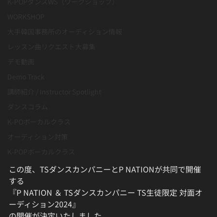
K-POPダンスWS（ワークショップ）
WORKSHOP
大手韓国事務所のオーディション情報
レッスン曲リクエスト大募集
デモ動画
Demo Track
講師紹介 / Instructor Spotlight
ダンスコラム
K-POボーカルクラス
オーディション対策
K-POPボーカルクラス
この度、TSダンスカンパニーとP NATIONが共同で開催
する
『P NATION ＆ TSダンスカンパニー TS生徒限定 対面オ
ーディション2024』
の開催が決定いたしました。