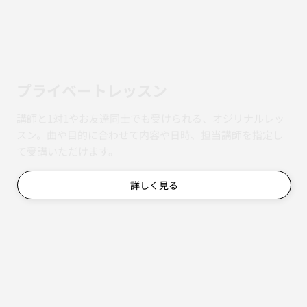
​プライベートレッスン
講師と1対1やお友達同士でも受けられる、オジリナルレッ
スン。曲や目的に合わせて内容や日時、担当講師を指定し
て受講いただけます。
詳しく見る