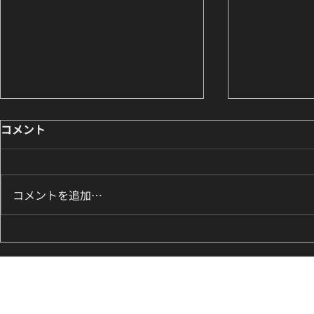
コメント
コメントを追加…
8月のK-POPダンスレッスン
ILLIT『It
のお知らせ🌟
新富町の小学
ッズダンス