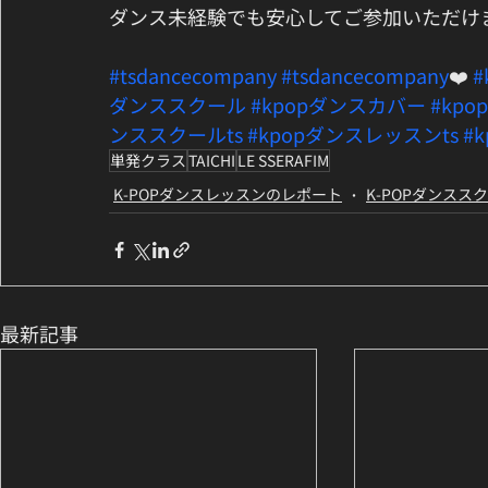
ダンス未経験でも安心してご参加いただけま
#tsdancecompany
#tsdancecompany
❤️ 
ダンススクール
#kpopダンスカバー
#kp
ンススクールts
#kpopダンスレッスンts
#
単発クラス
TAICHI
LE SSERAFIM
K-POPダンスレッスンのレポート
K-POPダンスス
最新記事