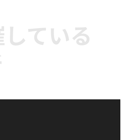
催している
所