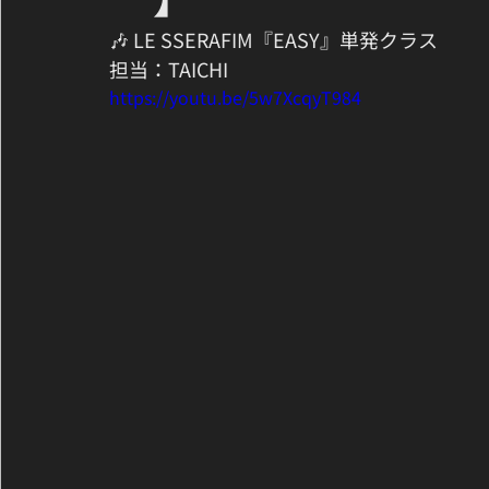
🎶 LE SSERAFIM『EASY』単発クラス
担当：TAICHI
https://youtu.be/5w7XcqyT984