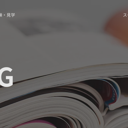
験・見学
ス
G