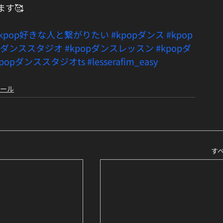
す🥰
#kpop好きな人と繋がりたい
#kpopダンス
#kpop
opダンススタジオ
#kpopダンスレッスン
#kpopダ
kpopダンススタジオts
#lesserafim_easy
クール
す