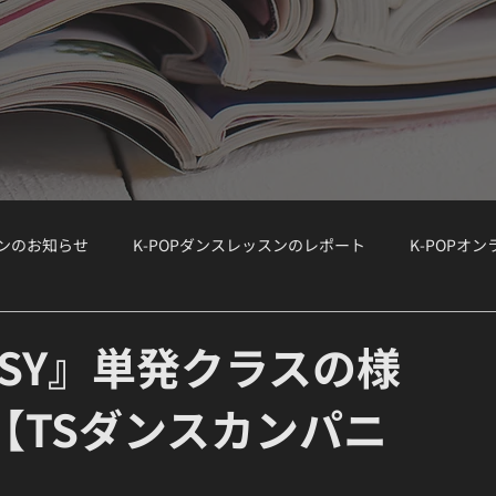
スンのお知らせ
K-POPダンスレッスンのレポート
K-POPオ
ョップ）
WORKSHOP
大手韓国事務所のオーディション情報
『EASY』単発クラスの様
I【TSダンスカンパニ
ボーカルクラス
オーディション対策
K-POPボーカルクラス