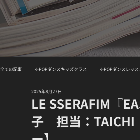
全ての記事
K-POPダンスキッズクラス
K-POPダンスレッ
2025年8月27日
K-POPダンスジュニアクラス
K-POPダンスWS（ワークシ
LE SSERAFIM
子｜担当：TAICH
講師紹介 / Instructor Spotlight
ダンスコラム
K-PO
ー】