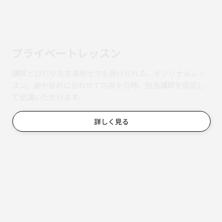
​プライベートレッスン
講師と1対1やお友達同士でも受けられる、オジリナルレッ
スン。曲や目的に合わせて内容や日時、担当講師を指定し
て受講いただけます。
詳しく見る