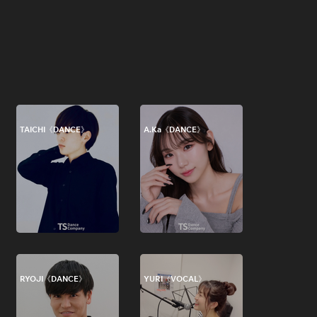
TAICHI《DANCE》
A.Ka《DANCE》
RYOJI《DANCE》
YURI《VOCAL》