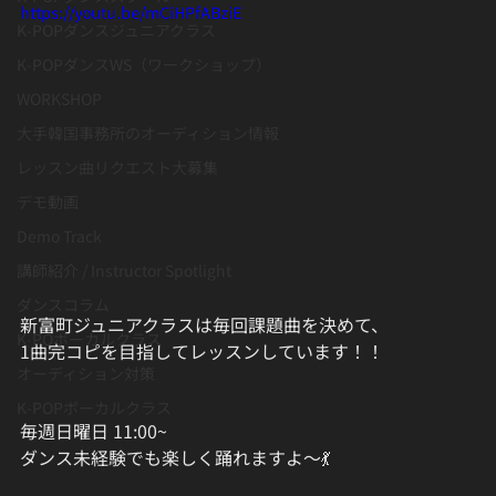
https://youtu.be/mCiHPfABziE
K-POPダンスジュニアクラス
K-POPダンスWS（ワークショップ）
WORKSHOP
大手韓国事務所のオーディション情報
レッスン曲リクエスト大募集
デモ動画
Demo Track
講師紹介 / Instructor Spotlight
ダンスコラム
新富町ジュニアクラスは毎回課題曲を決めて、
K-POボーカルクラス
1曲完コピを目指してレッスンしています！！
オーディション対策
K-POPボーカルクラス
毎週日曜日 11:00~
ダンス未経験でも楽しく踊れますよ〜💃