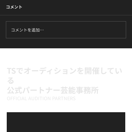
コメント
コメントを追加…
ILLIT『It's Me』に挑戦中｜新富町の小学
生向けK-POPキッズダンスクラス
TSでオーディションを開催してい
る
公式パートナー芸能事務所
OFFICIAL AUDITION PARTNERS