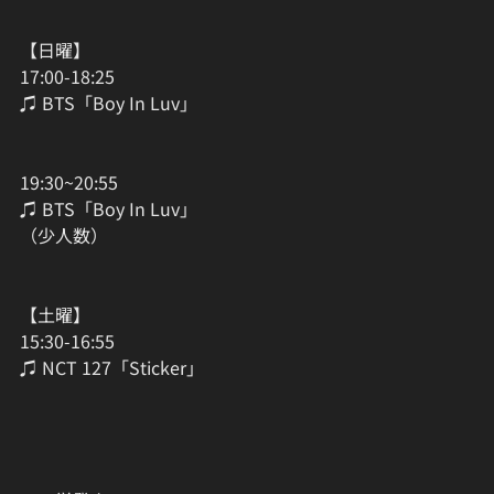
【日曜】
17:00-18:25
♫ BTS「Boy In Luv」
19:30~20:55
♫ BTS「Boy In Luv」
（少人数）
【土曜】
15:30-16:55
♫ NCT 127「Sticker」