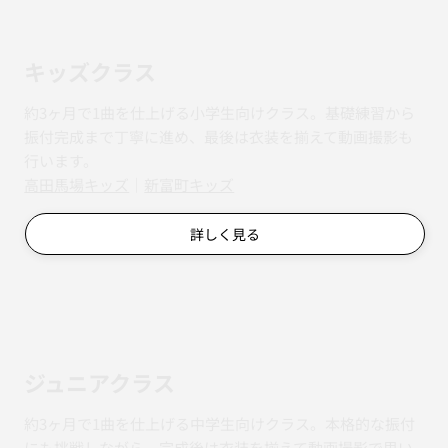
キッズクラス
約3ヶ月で1曲を仕上げる小学生向けクラス。基礎練習から
振付完成まで丁寧に進め、最後は衣装を揃えて動画撮影も
行います。
​​高田馬場キッズ
｜
新富町キッズ
詳しく見る
ジュニアクラス
約3ヶ月で1曲を仕上げる中学生向けクラス。本格的な振付
にも挑戦しながら、完成後は衣装を揃えて動画撮影で思い