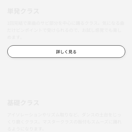
単発クラス
1回完結で楽曲のサビ部分を中心に踊るクラス。気になる曲
だけピンポイントで受けられるので、お試し感覚でも楽し
めます。
詳しく見る
基礎クラス
アイソレーションやリズム取りなど、ダンスの土台をじっ
くり磨くクラス。マスタークラスの振付もスムーズに踊れ
るようになります。