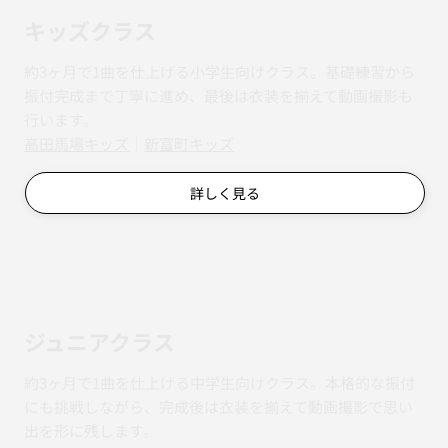
キッズクラス
約3ヶ月で1曲を仕上げる小学生向けクラス。基礎練習から
振付完成まで丁寧に進め、最後は衣装を揃えて動画撮影も
行います。
​​高田馬場キッズ
｜
新富町キッズ
詳しく見る
ジュニアクラス
約3ヶ月で1曲を仕上げる中学生向けクラス。本格的な振付
にも挑戦しながら、完成後は衣装を揃えて動画撮影で思い
出を形に残します。