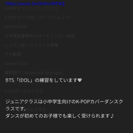
https://youtu.be/Its9nc9KFMQ
K-POPダンスジュニアクラス
K-POPダンスWS（ワークショップ）
WORKSHOP
大手韓国事務所のオーディション情報
レッスン曲リクエスト大募集
デモ動画
Demo Track
講師紹介 / Instructor Spotlight
BTS「IDOL」の練習をしています💖
ダンスコラム
K-POボーカルクラス
オーディション対策
ジュニアクラスは小中学生向けのK-POPカバーダンスク
ラスです。
K-POPボーカルクラス
ダンスが初めてのお子様でも楽しく受けられます♪