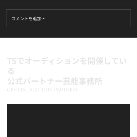
コメントを追加…
ILLIT『It's Me』に挑戦中｜新富町の小学
生向けK-POPキッズダンスクラス
TSでオーディションを開催してい
る
公式パートナー芸能事務所
OFFICIAL AUDITION PARTNERS