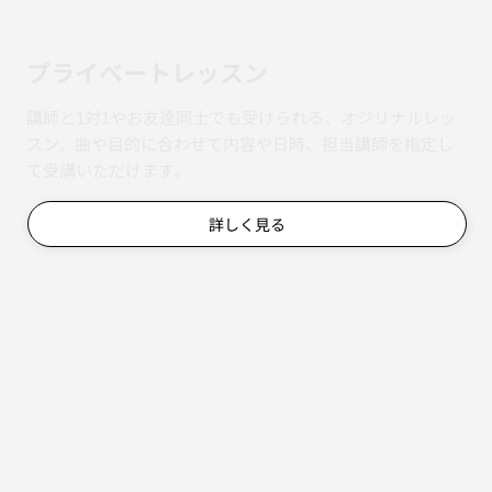
​プライベートレッスン
講師と1対1やお友達同士でも受けられる、オジリナルレッ
スン。曲や目的に合わせて内容や日時、担当講師を指定し
て受講いただけます。
詳しく見る