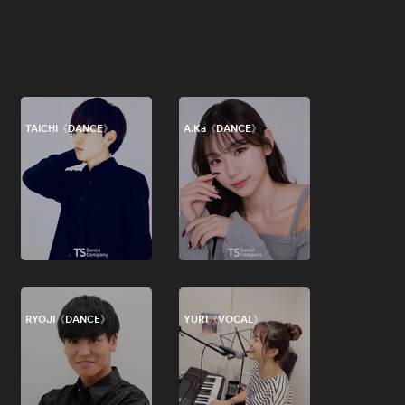
TAICHI《DANCE》
A.Ka《DANCE》
RYOJI《DANCE》
YURI《VOCAL》