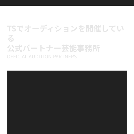
ILLIT『It's Me』に挑戦中｜新富町の小学
生向けK-POPキッズダンスクラス
TSでオーディションを開催してい
る
公式パートナー芸能事務所
OFFICIAL AUDITION PARTNERS