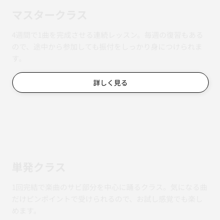
マスタークラス
4週間で1曲を完成させる連続レッスン。毎週の復習もある
ので、途中から参加しても振付をしっかり身につけられま
す。
詳しく見る
単発クラス
1回完結で楽曲のサビ部分を中心に踊るクラス。気になる曲
だけピンポイントで受けられるので、お試し感覚でも楽し
めます。