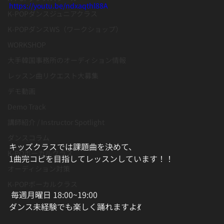
https://youtu.be/ndxaqthl88A
K-POPダンスジュニアクラス
K-POPダンスWS（ワークショップ）
WORKSHOP
大手韓国事務所のオーディション情報
レッスン曲リクエスト大募集
デモ動画
Demo Track
講師紹介 / Instructor Spotlight
ダンスコラム
キッズクラスでは課題曲を決めて、
K-POボーカルクラス
1曲完コピを目指してレッスンしています！！
オーディション対策
K-POPボーカルクラス
 毎週月曜日 18:00~19:00
ダンス未経験でも楽しく踊れますよ💃