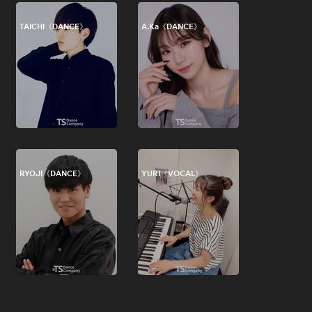
TAICHI《DANCE》
A.Ka《DANCE》
RYOJI《DANCE》
YURI《VOCAL》