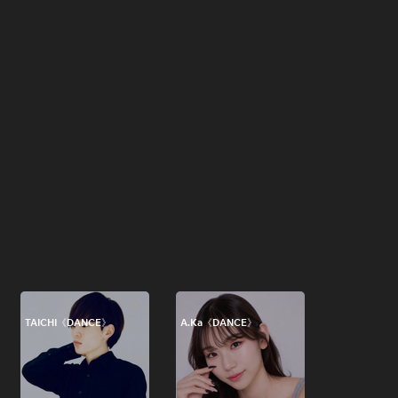
TAICHI《DANCE》
A.Ka《DANCE》