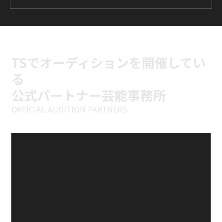
ILLIT『It's Me』に挑戦中｜新富町の小学
生向けK-POPキッズダンスクラス
TSでオーディションを開催してい
る
公式パートナー芸能事務所
OFFICIAL AUDITION PARTNERS