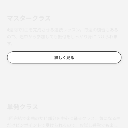
マスタークラス
4週間で1曲を完成させる連続レッスン。毎週の復習もある
ので、途中から参加しても振付をしっかり身につけられま
す。
詳しく見る
単発クラス
1回完結で楽曲のサビ部分を中心に踊るクラス。気になる曲
だけピンポイントで受けられるので、お試し感覚でも楽し