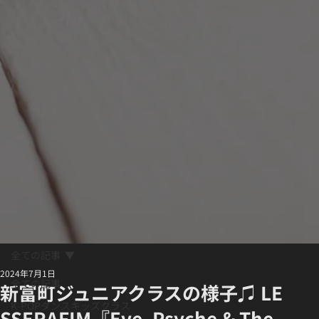
全ての記事
2024年7月1日
全ての記事
新富町ジュニアクラスの様子♫ LE
K-POPダンスキッズクラス
SSERAFIM『Eve, Psyche & The