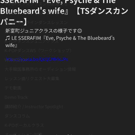
K-POPダンスレッスンのお知らせ
Bluebeard's wife』【TSダンスカン
K-POPダンスレッスンのレポート
パニー】
K-POPオンラインダンスレッスン
新富町ジュニアクラスの様子です😊
K-POPダンススクール
♫ LE SSERAFIM『Eve, Psyche & The Bluebeard's 
K-POPダンスジュニアクラス
wife』
K-POPダンスWS（ワークショップ）
https://youtu.be/QdQCMMIcJPs
WORKSHOP
大手韓国事務所のオーディション情報
レッスン曲リクエスト大募集
デモ動画
Demo Track
講師紹介 / Instructor Spotlight
ダンスコラム
K-POボーカルクラス
オーディション対策