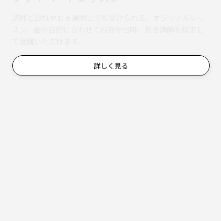
講師と1対1やお友達同士でも受けられる、オジリナルレッ
スン。曲や目的に合わせて内容や日時、担当講師を指定し
て受講いただけます。
詳しく見る