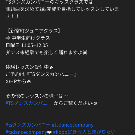
TSダンスカンパニーのキッズクラスでは
課題曲を決めて1曲完成を目指してレッスンしていま
K-POPボーカルクラス
す！！
【新富町ジュニアクラス】
⇒ 中学生向けクラス
日曜日 11:05~12:05
ダンス未経験でも楽しく踊れますよ💓
体験レッスン受付中🔥
ご予約は『TSダンスカンパニー』
のHPから☘️
その他のレッスンの様子は…
#TSダンスカンパニー
 からご覧ください📣
#tsダンスカンパニー
#tsdancecompany
#tsdancecompany
❤️ 
#kpop好きな人と繋がりたい