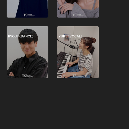
RYOJI《DANCE》
YURI《VOCAL》