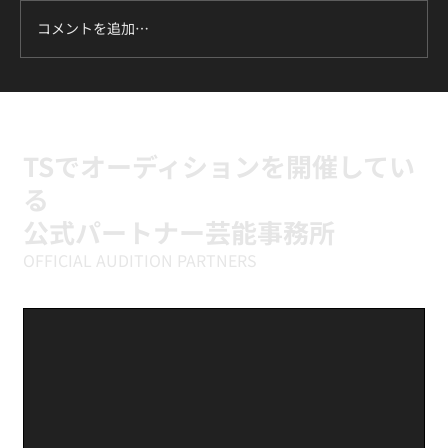
コメントを追加…
ILLIT『It's Me』に挑戦中｜新富町の小学
生向けK-POPキッズダンスクラス
TSでオーディションを開催してい
る
公式パートナー芸能事務所
OFFICIAL AUDITION PARTNERS