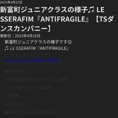
2023年4月15日
全ての記事
新富町ジュニアクラスの様子♫ LE
K-POPダンスキッズクラス
SSERAFIM『ANTIFRAGILE』【TSダ
K-POPダンスレッスンのお知らせ
ンスカンパニー】
K-POPダンスレッスンのレポート
更新日：
2023年4月16日
K-POPオンラインダンスレッスン
新富町ジュニアクラスの様子です😊
K-POPダンススクール
♫ LE SSERAFIM『ANTIFRAGILE』
K-POPダンスジュニアクラス
https://youtu.be/VgPZN--NB74
K-POPダンスWS（ワークショップ）
WORKSHOP
大手韓国事務所のオーディション情報
レッスン曲リクエスト大募集
デモ動画
Demo Track
講師紹介 / Instructor Spotlight