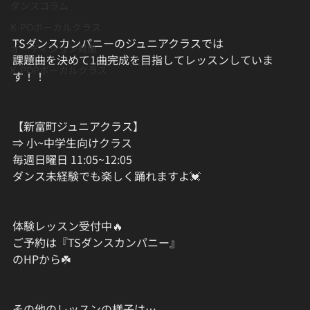
ダンスコラム
K-POボーカルクラス
TSダンスカンパニーのジュニアクラスでは
オーディション対策
課題曲を決めて1曲完成を目指してレッスンしていま
K-POPボーカルクラス
す！！
【新富町ジュニアクラス】
⇒ 小~中学生向けクラス
毎週日曜日 11:05~12:05
ダンス未経験でも楽しく踊れますよ💓
体験レッスン受付中🔥
ご予約は『TSダンスカンパニー』
のHPから☘️
その他のレッスンの様子は…