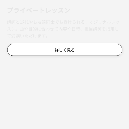
​プライベートレッスン
講師と1対1やお友達同士でも受けられる、オジリナルレッ
スン。曲や目的に合わせて内容や日時、担当講師を指定し
て受講いただけます。
詳しく見る