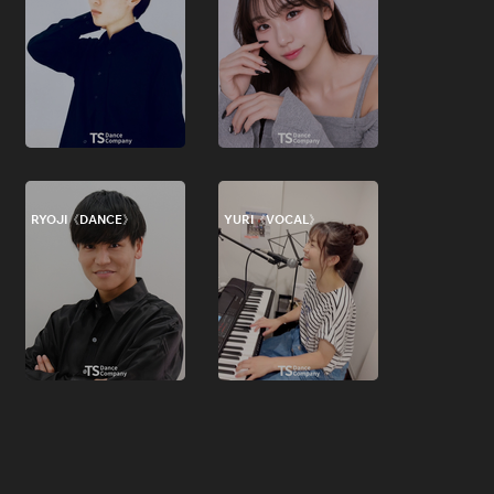
RYOJI《DANCE》
YURI《VOCAL》