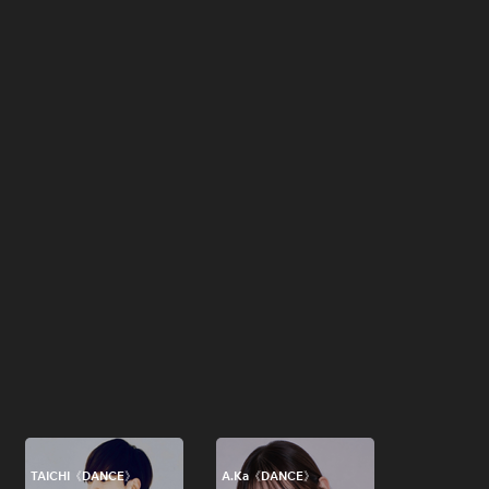
TAICHI《DANCE》
A.Ka《DANCE》