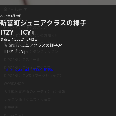
全ての記事
2022年4月29日
全ての記事
新富町ジュニアクラスの様子
K-POPダンスキッズクラス
ITZY『ICY』
K-POPダンスレッスンのお知らせ
更新日：
2022年5月2日
K-POPダンスレッスンのレポート
新富町ジュニアクラスの様子💓
ITZY『ICY』
K-POPオンラインダンスレッスン
K-POPダンススクール
K-POPダンスジュニアクラス
https://youtu.be/xKoY4BYI5uc
K-POPダンスWS（ワークショップ）
WORKSHOP
大手韓国事務所のオーディション情報
レッスン曲リクエスト大募集
デモ動画
Demo Track