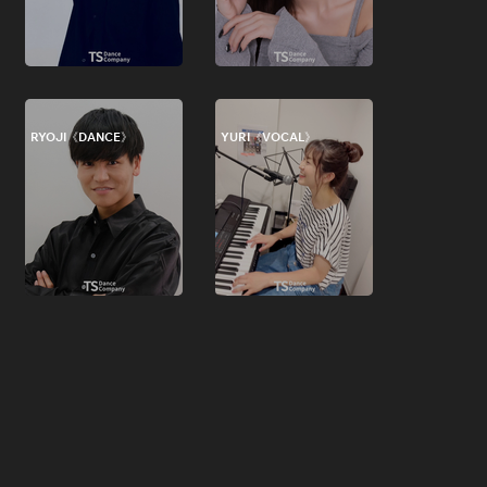
RYOJI《DANCE》
YURI《VOCAL》