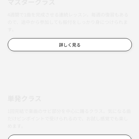
マスタークラス
4週間で1曲を完成させる連続レッスン。毎週の復習もある
ので、途中から参加しても振付をしっかり身につけられま
す。
詳しく見る
単発クラス
1回完結で楽曲のサビ部分を中心に踊るクラス。気になる曲
だけピンポイントで受けられるので、お試し感覚でも楽し
めます。