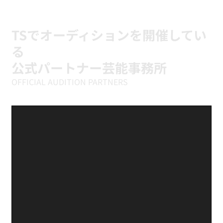
ILLIT『It's Me』に挑戦中｜新富町の小学
生向けK-POPキッズダンスクラス
TSでオーディションを開催してい
る
公式パートナー芸能事務所
OFFICIAL AUDITION PARTNERS