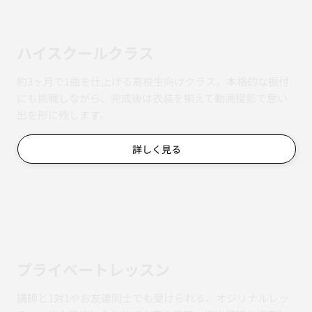
ハイスクールクラス
約3ヶ月で1曲を仕上げる高校生向けクラス。本格的な振付
にも挑戦しながら、完成後は衣装を揃えて動画撮影で思い
出を形に残します。
詳しく見る
​プライベートレッスン
講師と1対1やお友達同士でも受けられる、オジリナルレッ