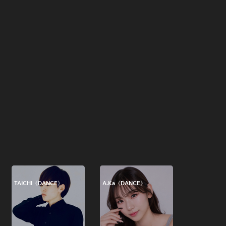
TAICHI《DANCE》
A.Ka《DANCE》