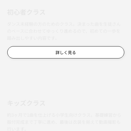
初心者クラス
ダンス未経験の方のためのクラス。決まった曲を生徒さん
のペースに合わせてゆっくり進めるので、初めての一歩を
踏み出しやすい内容です。
詳しく見る
キッズクラス
約3ヶ月で1曲を仕上げる小学生向けクラス。基礎練習から
振付完成まで丁寧に進め、最後は衣装を揃えて動画撮影も
行います。